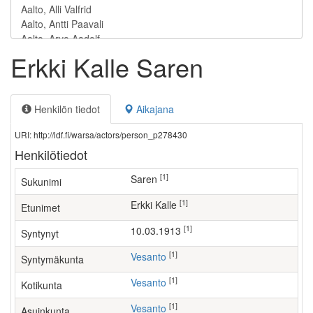
Erkki Kalle Saren
Henkilön tiedot
Aikajana
URI: http://ldf.fi/warsa/actors/person_p278430
Henkilötiedot
[1]
Saren
Sukunimi
[1]
Erkki Kalle
Etunimet
[1]
10.03.1913
Syntynyt
[1]
Vesanto
Syntymäkunta
[1]
Vesanto
Kotikunta
[1]
Vesanto
Asuinkunta