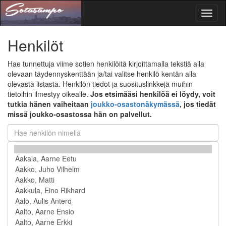
Toggl
naviga
Henkilöt
Hae tunnettuja viime sotien henkilöitä kirjoittamalla tekstiä alla
olevaan täydennyskenttään ja/tai valitse henkilö kentän alla
olevasta listasta. Henkilön tiedot ja suosituslinkkejä muihin
tietoihin ilmestyy oikealle.
Jos etsimääsi henkilöä ei löydy, voit
tutkia hänen vaiheitaan
joukko-osastonäkymässä
, jos tiedät
missä joukko-osastossa hän on palvellut.