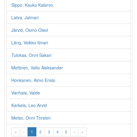
Sippo, Kauko Kalervo
Latva, Jalmari
Järviö, Osmo Olavi
Lång, Veikko Ilmari
Tulokas, Onni Sakari
Mettinen, Valto Aleksander
Honkanen, Aimo Ensio
Vanhala, Valde
Karkela, Leo Arvid
Metso, Onni Torsten
«
‹
1
2
3
4
5
›
»