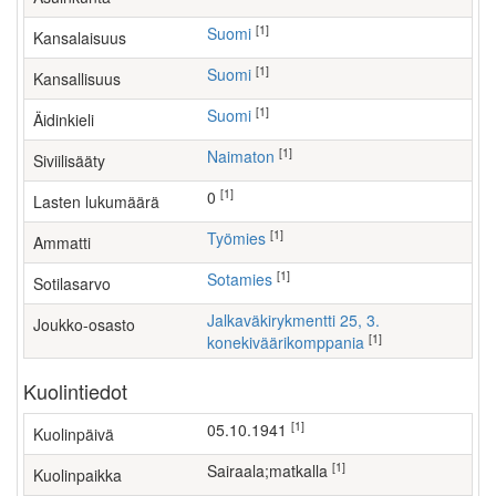
[1]
Suomi
Kansalaisuus
[1]
Suomi
Kansallisuus
[1]
Suomi
Äidinkieli
[1]
Naimaton
Siviilisääty
[1]
0
Lasten lukumäärä
[1]
työmies
Ammatti
[1]
Sotamies
Sotilasarvo
Jalkaväkirykmentti 25, 3.
Joukko-osasto
[1]
konekiväärikomppania
Kuolintiedot
[1]
05.10.1941
Kuolinpäivä
[1]
sairaala;matkalla
Kuolinpaikka