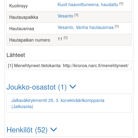
[1]
Kuoli haavoittuneena, haudattu
Kuolinsyy
[1]
Vesanto
Hautauspaikka
[1]
Vesanto, Vanha hautausmaa
Hautausmaa
[1]
11
Hautapaikan numero
Lähteet
[1] Menehtyneet-tietokanta: http://kronos.narc.fi/menehtyneet/
Joukko-osastot (1)
Jalkaväkirykmentti 25, 3. konekiväärikomppania
(Jatkosota)
Henkilöt (52)