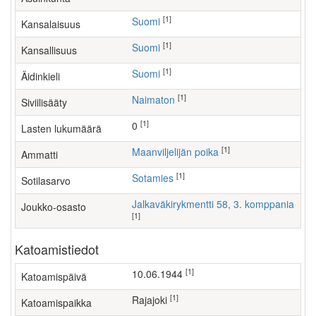
[1]
Suomi
Kansalaisuus
[1]
Suomi
Kansallisuus
[1]
Suomi
Äidinkieli
[1]
Naimaton
Siviilisääty
[1]
0
Lasten lukumäärä
[1]
maanviljelijän poika
Ammatti
[1]
Sotamies
Sotilasarvo
Jalkaväkirykmentti 58, 3. komppania
Joukko-osasto
[1]
Katoamistiedot
[1]
10.06.1944
Katoamispäivä
[1]
Rajajoki
Katoamispaikka