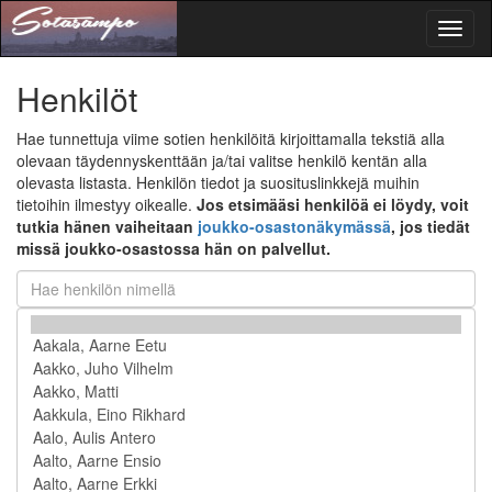
Toggl
naviga
Henkilöt
Hae tunnettuja viime sotien henkilöitä kirjoittamalla tekstiä alla
olevaan täydennyskenttään ja/tai valitse henkilö kentän alla
olevasta listasta. Henkilön tiedot ja suosituslinkkejä muihin
tietoihin ilmestyy oikealle.
Jos etsimääsi henkilöä ei löydy, voit
tutkia hänen vaiheitaan
joukko-osastonäkymässä
, jos tiedät
missä joukko-osastossa hän on palvellut.