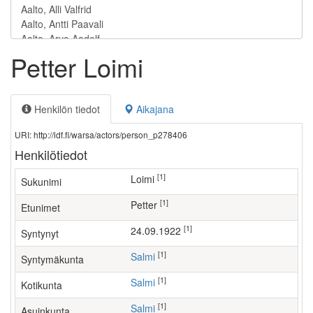
Petter Loimi
Henkilön tiedot
Aikajana
URI: http://ldf.fi/warsa/actors/person_p278406
Henkilötiedot
[1]
Loimi
Sukunimi
[1]
Petter
Etunimet
[1]
24.09.1922
Syntynyt
[1]
Salmi
Syntymäkunta
[1]
Salmi
Kotikunta
[1]
Salmi
Asuinkunta