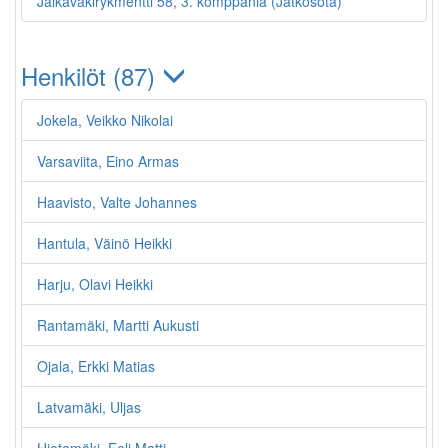
Jalkaväkirykmentti 58, 3. komppania (Jatkosota)
Henkilöt (87)
Jokela, Veikko Nikolai
Varsaviita, Eino Armas
Haavisto, Valte Johannes
Hantula, Väinö Heikki
Harju, Olavi Heikki
Rantamäki, Martti Aukusti
Ojala, Erkki Matias
Latvamäki, Uljas