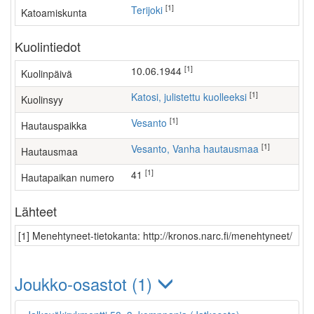
[1]
Terijoki
Katoamiskunta
Kuolintiedot
[1]
10.06.1944
Kuolinpäivä
[1]
Katosi, julistettu kuolleeksi
Kuolinsyy
[1]
Vesanto
Hautauspaikka
[1]
Vesanto, Vanha hautausmaa
Hautausmaa
[1]
41
Hautapaikan numero
Lähteet
[1] Menehtyneet-tietokanta: http://kronos.narc.fi/menehtyneet/
Joukko-osastot (1)