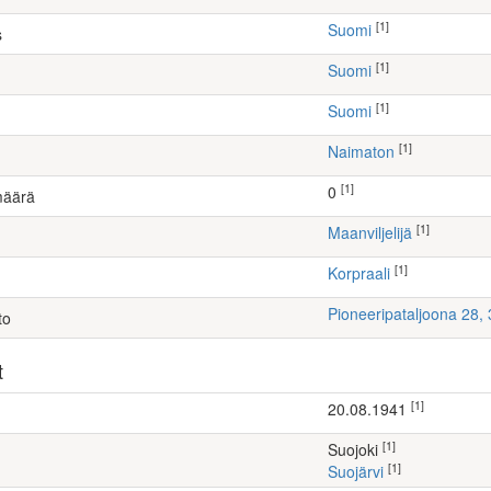
[1]
Suomi
s
[1]
Suomi
[1]
Suomi
[1]
Naimaton
[1]
0
määrä
[1]
maanviljelijä
[1]
Korpraali
Pioneeripataljoona 28
to
t
[1]
20.08.1941
[1]
Suojoki
[1]
Suojärvi