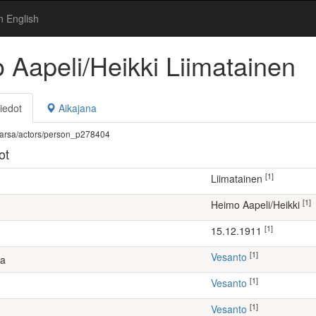
n English
 Aapeli/Heikki Liimatainen
iedot
Aikajana
fi/warsa/actors/person_p278404
ot
[1]
Liimatainen
[1]
Heimo Aapeli/Heikki
[1]
15.12.1911
[1]
Vesanto
ta
[1]
Vesanto
[1]
Vesanto