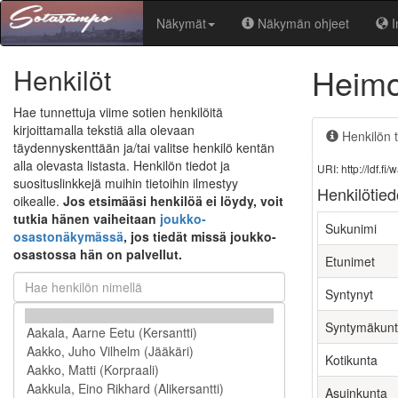
Näkymät
Näkymän ohjeet
I
Heimo
Henkilöt
Hae tunnettuja viime sotien henkilöitä
kirjoittamalla tekstiä alla olevaan
Henkilön t
täydennyskenttään ja/tai valitse henkilö kentän
alla olevasta listasta. Henkilön tiedot ja
URI: http://ldf.
suosituslinkkejä muihin tietoihin ilmestyy
Henkilötied
oikealle.
Jos etsimääsi henkilöä ei löydy, voit
tutkia hänen vaiheitaan
joukko-
Sukunimi
osastonäkymässä
, jos tiedät missä joukko-
osastossa hän on palvellut.
Etunimet
Syntynyt
Syntymäkun
Kotikunta
Asuinkunta