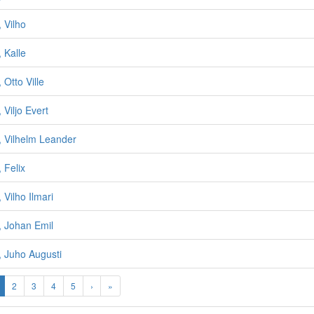
 Vilho
 Kalle
 Otto Ville
 Viljo Evert
, Vilhelm Leander
 Felix
 Vilho Ilmari
, Johan Emil
, Juho Augusti
2
3
4
5
›
»