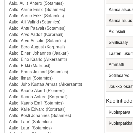
Kansalaisuu
Kansallisuus
Äidinkieli
Siviilisääty
Lasten luku
Ammatti
Sotilasarvo
Joukko-osas
Kuolintiedo
Kuolinpäivä
Kuolinpaikka