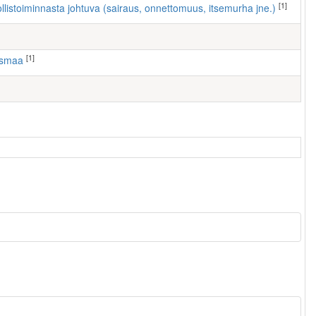
[1]
ollistoiminnasta johtuva (sairaus, onnettomuus, itsemurha jne.)
[1]
usmaa