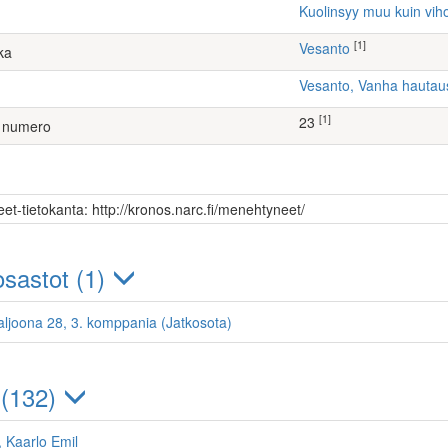
Kuolinsyy muu kuin vih
[1]
Vesanto
ka
Vesanto, Vanha hauta
[1]
23
 numero
et-tietokanta: http://kronos.narc.fi/menehtyneet/
sastot (1)
aljoona 28, 3. komppania (Jatkosota)
 (132)
, Kaarlo Emil