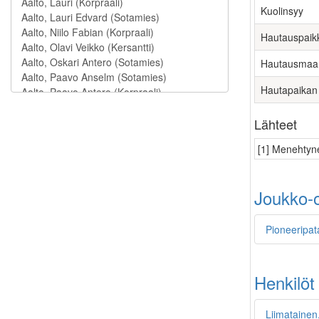
Kuolinsyy
Hautauspaik
Hautausmaa
Hautapaikan
Lähteet
[1] Menehtyne
Joukko-o
Pioneeripat
Henkilöt
Liimatainen