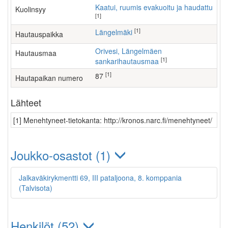
Kaatui, ruumis evakuoitu ja haudattu
Kuolinsyy
[1]
[1]
Längelmäki
Hautauspaikka
Orivesi, Längelmäen
Hautausmaa
[1]
sankarihautausmaa
[1]
87
Hautapaikan numero
Lähteet
[1] Menehtyneet-tietokanta: http://kronos.narc.fi/menehtyneet/
Joukko-osastot (1)
Jalkaväkirykmentti 69, III pataljoona, 8. komppania
(Talvisota)
Henkilöt (52)