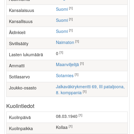
[1]
Suomi
Kansalaisuus
[1]
Suomi
Kansallisuus
[1]
Suomi
Äidinkieli
[1]
Naimaton
Siviilisääty
[1]
0
Lasten lukumäärä
[1]
maanviljelijä
Ammatti
[1]
Sotamies
Sotilasarvo
Jalkaväkirykmentti 69, III pataljoona,
Joukko-osasto
[1]
8. komppania
Kuolintiedot
[1]
08.03.1940
Kuolinpäivä
[1]
Kollaa
Kuolinpaikka