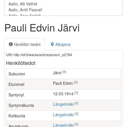
Pauli Edvin Järvi
Henkilön tiedot
Aikajana
URI: http://ldf.fi/warsa/actors/person_p2784
Henkilötiedot
[1]
Järvi
Sukunimi
[1]
Pauli Edvin
Etunimet
[1]
12.03.1914
Syntynyt
[1]
Längelmäki
Syntymäkunta
[1]
Längelmäki
Kotikunta
[1]
Längelmäki
Asuinkunta