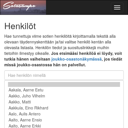
Toggl
naviga
Henkilöt
Hae tunnettuja viime sotien henkilöitä kirjoittamalla tekstiä alla
olevaan täydennyskenttään ja/tai valitse henkilö kentän alla
olevasta listasta. Henkilön tiedot ja suosituslinkkejä muihin
tietoihin ilmestyy oikealle.
Jos etsimääsi henkilöä ei löydy, voit
tutkia hänen vaiheitaan
joukko-osastonäkymässä
, jos tiedät
missä joukko-osastossa hän on palvellut.