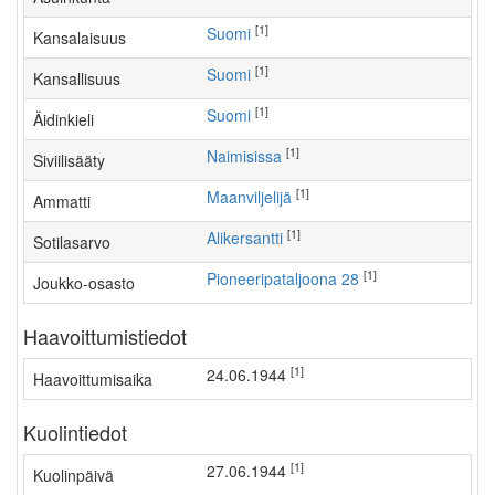
[1]
Suomi
Kansalaisuus
[1]
Suomi
Kansallisuus
[1]
Suomi
Äidinkieli
[1]
Naimisissa
Siviilisääty
[1]
maanviljelijä
Ammatti
[1]
Alikersantti
Sotilasarvo
[1]
Pioneeripataljoona 28
Joukko-osasto
Haavoittumistiedot
[1]
24.06.1944
Haavoittumisaika
Kuolintiedot
[1]
27.06.1944
Kuolinpäivä