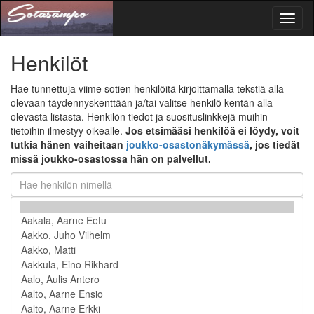
Toggl
naviga
Henkilöt
Hae tunnettuja viime sotien henkilöitä kirjoittamalla tekstiä alla
olevaan täydennyskenttään ja/tai valitse henkilö kentän alla
olevasta listasta. Henkilön tiedot ja suosituslinkkejä muihin
tietoihin ilmestyy oikealle.
Jos etsimääsi henkilöä ei löydy, voit
tutkia hänen vaiheitaan
joukko-osastonäkymässä
, jos tiedät
missä joukko-osastossa hän on palvellut.