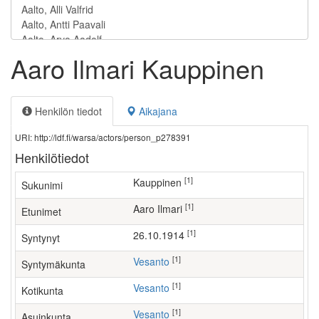
Aaro Ilmari Kauppinen
Henkilön tiedot
Aikajana
URI: http://ldf.fi/warsa/actors/person_p278391
Henkilötiedot
[1]
Kauppinen
Sukunimi
[1]
Aaro Ilmari
Etunimet
[1]
26.10.1914
Syntynyt
[1]
Vesanto
Syntymäkunta
[1]
Vesanto
Kotikunta
[1]
Vesanto
Asuinkunta