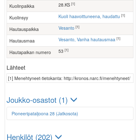
[1]
28.KS
Kuolinpaikka
[1]
Kuoli haavoittuneena, haudattu
Kuolinsyy
[1]
Vesanto
Hautauspaikka
[1]
Vesanto, Vanha hautausmaa
Hautausmaa
[1]
53
Hautapaikan numero
Lähteet
[1] Menehtyneet-tietokanta: http://kronos.narc.fi/menehtyneet/
Joukko-osastot (1)
Pioneeripataljoona 28 (Jatkosota)
Henkilöt (202)