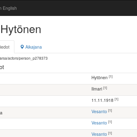
n English
i Hytönen
iedot
Aikajana
fi/warsa/actors/person_p278373
ot
[1]
Hytönen
[1]
Ilmari
[1]
11.11.1918
[1]
Vesanto
ta
[1]
Vesanto
[1]
Vesanto