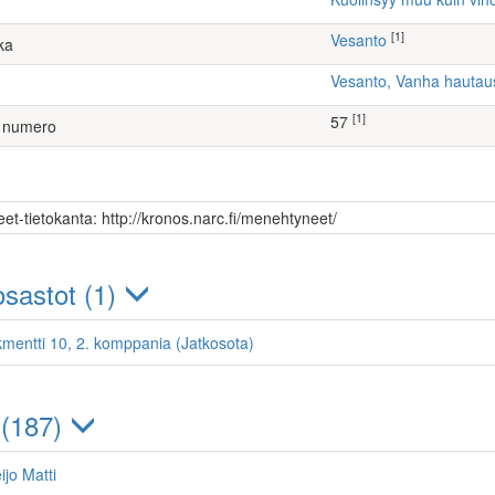
[1]
Vesanto
ka
Vesanto, Vanha hauta
[1]
57
 numero
et-tietokanta: http://kronos.narc.fi/menehtyneet/
sastot (1)
kmentti 10, 2. komppania (Jatkosota)
 (187)
ijo Matti