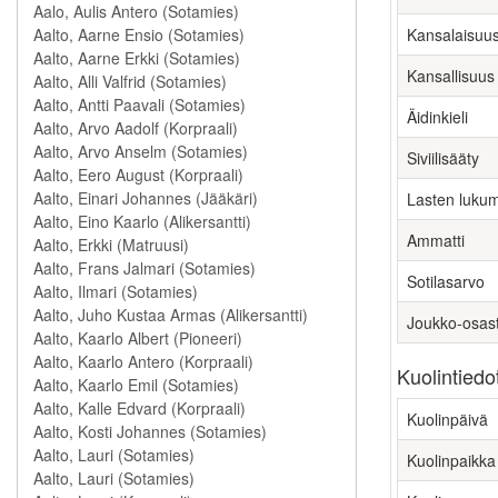
Kansalaisuu
Kansallisuus
Äidinkieli
Siviilisääty
Lasten luku
Ammatti
Sotilasarvo
Joukko-osas
Kuolintiedo
Kuolinpäivä
Kuolinpaikka