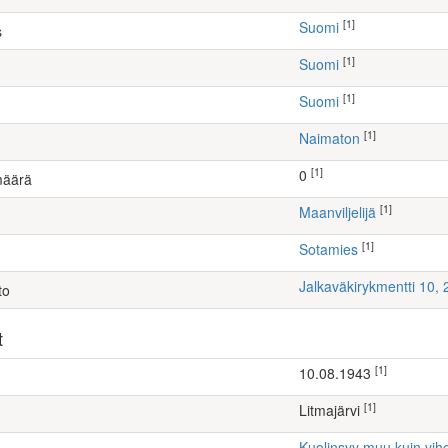
[1]
Suomi
s
[1]
Suomi
[1]
Suomi
[1]
Naimaton
[1]
0
määrä
[1]
maanviljelijä
[1]
Sotamies
Jalkaväkirykmentti 10,
to
t
[1]
10.08.1943
[1]
Litmajärvi
Kuolinsyy muu kuin vih