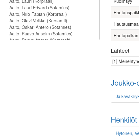
Kuolinsyy
Hautauspaik
Hautausmaa
Hautapaikan
Lähteet
[1] Menehtyne
Joukko-o
Jalkaväkiry
Henkilöt
Hytönen, Ve