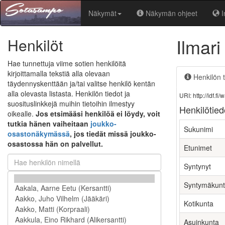
Näkymät
Näkymän ohjeet
I
Ilmar
Henkilöt
Hae tunnettuja viime sotien henkilöitä
kirjoittamalla tekstiä alla olevaan
Henkilön t
täydennyskenttään ja/tai valitse henkilö kentän
alla olevasta listasta. Henkilön tiedot ja
URI: http://ldf.
suosituslinkkejä muihin tietoihin ilmestyy
Henkilötied
oikealle.
Jos etsimääsi henkilöä ei löydy, voit
tutkia hänen vaiheitaan
joukko-
Sukunimi
osastonäkymässä
, jos tiedät missä joukko-
osastossa hän on palvellut.
Etunimet
Syntynyt
Syntymäkun
Kotikunta
Asuinkunta