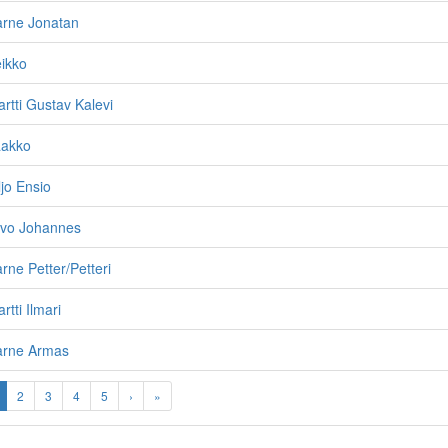
arne Jonatan
ikko
rtti Gustav Kalevi
aakko
ljo Ensio
rvo Johannes
rne Petter/Petteri
tti Ilmari
arne Armas
2
3
4
5
›
»