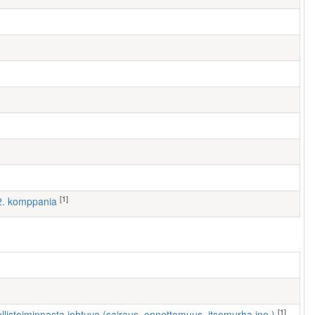
[1]
 2. komppania
[1]
ollistoiminnasta johtuva (sairaus, onnettomuus, itsemurha jne.)