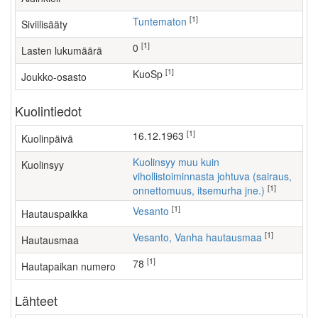
[1]
Tuntematon
Siviilisääty
[1]
0
Lasten lukumäärä
[1]
KuoSp
Joukko-osasto
Kuolintiedot
[1]
16.12.1963
Kuolinpäivä
Kuolinsyy muu kuin
Kuolinsyy
vihollistoiminnasta johtuva (sairaus,
[1]
onnettomuus, itsemurha jne.)
[1]
Vesanto
Hautauspaikka
[1]
Vesanto, Vanha hautausmaa
Hautausmaa
[1]
78
Hautapaikan numero
Lähteet