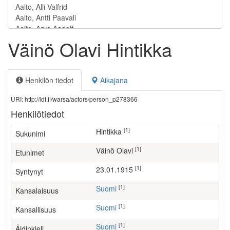
Väinö Olavi Hintikka
Henkilön tiedot
Aikajana
URI: http://ldf.fi/warsa/actors/person_p278366
Henkilötiedot
[1]
Hintikka
Sukunimi
[1]
Väinö Olavi
Etunimet
[1]
23.01.1915
Syntynyt
[1]
Suomi
Kansalaisuus
[1]
Suomi
Kansallisuus
[1]
Suomi
Äidinkieli