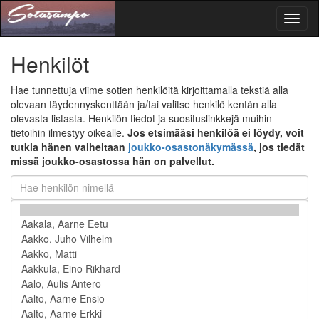
Toggl
naviga
Henkilöt
Hae tunnettuja viime sotien henkilöitä kirjoittamalla tekstiä alla
olevaan täydennyskenttään ja/tai valitse henkilö kentän alla
olevasta listasta. Henkilön tiedot ja suosituslinkkejä muihin
tietoihin ilmestyy oikealle.
Jos etsimääsi henkilöä ei löydy, voit
tutkia hänen vaiheitaan
joukko-osastonäkymässä
, jos tiedät
missä joukko-osastossa hän on palvellut.