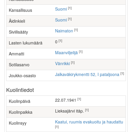
[1]
Suomi
Kansallisuus
[1]
Suomi
Äidinkieli
[1]
Naimaton
Siviilisääty
[1]
0
Lasten lukumäärä
[1]
maanviljelijä
Ammatti
[1]
Vänrikki
Sotilasarvo
[1]
Jalkaväkirykmentti 52, I pataljoona
Joukko-osasto
Kuolintiedot
[1]
22.07.1941
Kuolinpäivä
[1]
Lieksajärvi itäp.
Kuolinpaikka
Kaatui, ruumis evakuoitu ja haudattu
Kuolinsyy
[1]