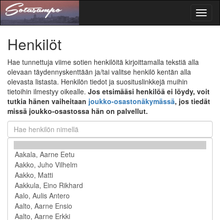
Toggl
naviga
Henkilöt
Hae tunnettuja viime sotien henkilöitä kirjoittamalla tekstiä alla
olevaan täydennyskenttään ja/tai valitse henkilö kentän alla
olevasta listasta. Henkilön tiedot ja suosituslinkkejä muihin
tietoihin ilmestyy oikealle.
Jos etsimääsi henkilöä ei löydy, voit
tutkia hänen vaiheitaan
joukko-osastonäkymässä
, jos tiedät
missä joukko-osastossa hän on palvellut.