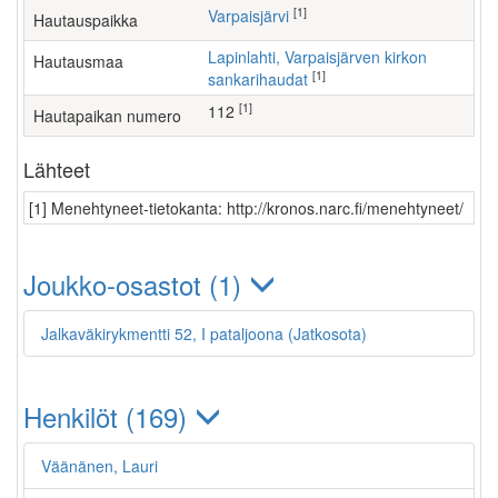
[1]
Varpaisjärvi
Hautauspaikka
Lapinlahti, Varpaisjärven kirkon
Hautausmaa
[1]
sankarihaudat
[1]
112
Hautapaikan numero
Lähteet
[1] Menehtyneet-tietokanta: http://kronos.narc.fi/menehtyneet/
Joukko-osastot (1)
Jalkaväkirykmentti 52, I pataljoona (Jatkosota)
Henkilöt (169)
Väänänen, Lauri