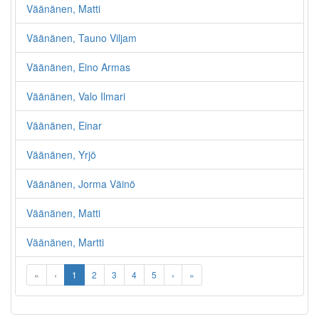
Väänänen, Matti
Väänänen, Tauno Viljam
Väänänen, Eino Armas
Väänänen, Valo Ilmari
Väänänen, Einar
Väänänen, Yrjö
Väänänen, Jorma Väinö
Väänänen, Matti
Väänänen, Martti
«
‹
1
2
3
4
5
›
»