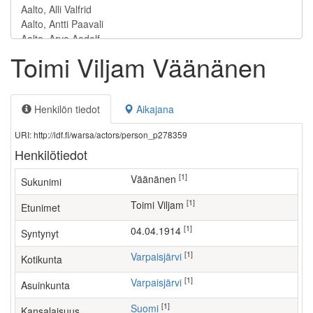
Toimi Viljam Väänänen
Henkilön tiedot
Aikajana
URI: http://ldf.fi/warsa/actors/person_p278359
Henkilötiedot
[1]
Väänänen
Sukunimi
[1]
Toimi Viljam
Etunimet
[1]
04.04.1914
Syntynyt
[1]
Varpaisjärvi
Kotikunta
[1]
Varpaisjärvi
Asuinkunta
[1]
Suomi
Kansalaisuus