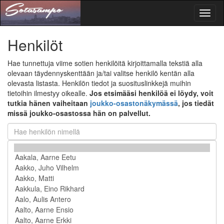
Toggl
naviga
Henkilöt
Hae tunnettuja viime sotien henkilöitä kirjoittamalla tekstiä alla
olevaan täydennyskenttään ja/tai valitse henkilö kentän alla
olevasta listasta. Henkilön tiedot ja suosituslinkkejä muihin
tietoihin ilmestyy oikealle.
Jos etsimääsi henkilöä ei löydy, voit
tutkia hänen vaiheitaan
joukko-osastonäkymässä
, jos tiedät
missä joukko-osastossa hän on palvellut.