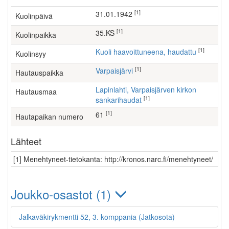
[1]
31.01.1942
Kuolinpäivä
[1]
35.KS
Kuolinpaikka
[1]
Kuoli haavoittuneena, haudattu
Kuolinsyy
[1]
Varpaisjärvi
Hautauspaikka
Lapinlahti, Varpaisjärven kirkon
Hautausmaa
[1]
sankarihaudat
[1]
61
Hautapaikan numero
Lähteet
[1] Menehtyneet-tietokanta: http://kronos.narc.fi/menehtyneet/
Joukko-osastot (1)
Jalkaväkirykmentti 52, 3. komppania (Jatkosota)