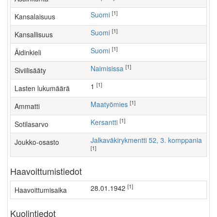
[1]
Suomi
Kansalaisuus
[1]
Suomi
Kansallisuus
[1]
Suomi
Äidinkieli
[1]
Naimisissa
Siviilisääty
[1]
1
Lasten lukumäärä
[1]
maatyömies
Ammatti
[1]
Kersantti
Sotilasarvo
Jalkaväkirykmentti 52, 3. komppania
Joukko-osasto
[1]
Haavoittumistiedot
[1]
28.01.1942
Haavoittumisaika
Kuolintiedot