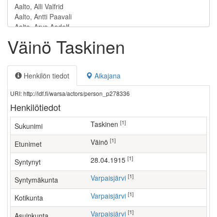
Väinö Taskinen
Henkilön tiedot
Aikajana
URI: http://ldf.fi/warsa/actors/person_p278336
Henkilötiedot
[1]
Taskinen
Sukunimi
[1]
Väinö
Etunimet
[1]
28.04.1915
Syntynyt
[1]
Varpaisjärvi
Syntymäkunta
[1]
Varpaisjärvi
Kotikunta
[1]
Varpaisjärvi
Asuinkunta