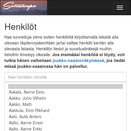
Toggl
naviga
Henkilöt
Hae tunnettuja viime sotien henkilöitä kirjoittamalla tekstiä alla
olevaan täydennyskenttään ja/tai valitse henkilö kentän alla
olevasta listasta. Henkilön tiedot ja suosituslinkkejä muihin
tietoihin ilmestyy oikealle.
Jos etsimääsi henkilöä ei löydy, voit
tutkia hänen vaiheitaan
joukko-osastonäkymässä
, jos tiedät
missä joukko-osastossa hän on palvellut.