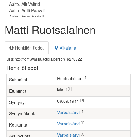
Matti Ruotsalainen
Henkilön tiedot
Aikajana
URI: http://ldf.fi/warsa/actors/person_p278322
Henkilötiedot
[1]
Ruotsalainen
Sukunimi
[1]
Matti
Etunimet
[1]
06.09.1911
Syntynyt
[1]
Varpaisjärvi
Syntymäkunta
[1]
Varpaisjärvi
Kotikunta
[1]
Varpaisjärvi
Asuinkunta