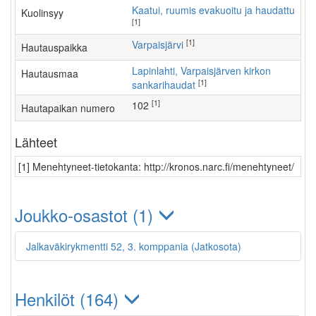
Kaatui, ruumis evakuoitu ja haudattu
Kuolinsyy
[1]
[1]
Varpaisjärvi
Hautauspaikka
Lapinlahti, Varpaisjärven kirkon
Hautausmaa
[1]
sankarihaudat
[1]
102
Hautapaikan numero
Lähteet
[1] Menehtyneet-tietokanta: http://kronos.narc.fi/menehtyneet/
Joukko-osastot (1)
Jalkaväkirykmentti 52, 3. komppania (Jatkosota)
Henkilöt (164)