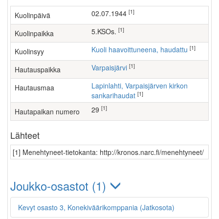
[1]
02.07.1944
Kuolinpäivä
[1]
5.KSOs.
Kuolinpaikka
[1]
Kuoli haavoittuneena, haudattu
Kuolinsyy
[1]
Varpaisjärvi
Hautauspaikka
Lapinlahti, Varpaisjärven kirkon
Hautausmaa
[1]
sankarihaudat
[1]
29
Hautapaikan numero
Lähteet
[1] Menehtyneet-tietokanta: http://kronos.narc.fi/menehtyneet/
Joukko-osastot (1)
Kevyt osasto 3, Konekiväärikomppania (Jatkosota)