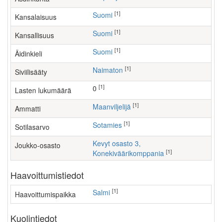
[1]
Suomi
Kansalaisuus
[1]
Suomi
Kansallisuus
[1]
Suomi
Äidinkieli
[1]
Naimaton
Siviilisääty
[1]
0
Lasten lukumäärä
[1]
maanviljelijä
Ammatti
[1]
Sotamies
Sotilasarvo
Kevyt osasto 3,
Joukko-osasto
[1]
Konekiväärikomppania
Haavoittumistiedot
[1]
Salmi
Haavoittumispaikka
Kuolintiedot