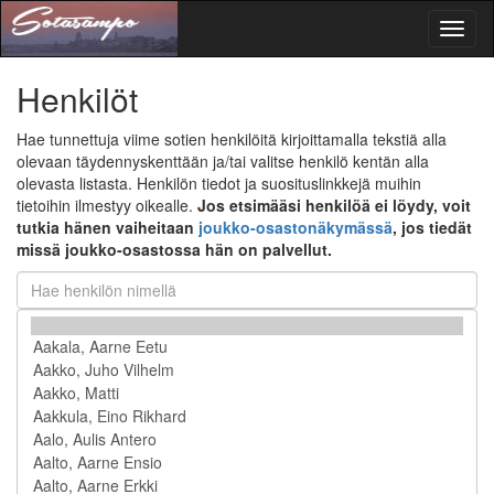
Toggl
naviga
Henkilöt
Hae tunnettuja viime sotien henkilöitä kirjoittamalla tekstiä alla
olevaan täydennyskenttään ja/tai valitse henkilö kentän alla
olevasta listasta. Henkilön tiedot ja suosituslinkkejä muihin
tietoihin ilmestyy oikealle.
Jos etsimääsi henkilöä ei löydy, voit
tutkia hänen vaiheitaan
joukko-osastonäkymässä
, jos tiedät
missä joukko-osastossa hän on palvellut.