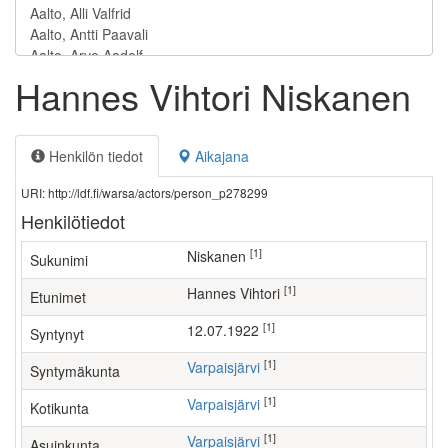
Hannes Vihtori Niskanen
Henkilön tiedot
Aikajana
URI: http://ldf.fi/warsa/actors/person_p278299
Henkilötiedot
[1]
Niskanen
Sukunimi
[1]
Hannes Vihtori
Etunimet
[1]
12.07.1922
Syntynyt
[1]
Varpaisjärvi
Syntymäkunta
[1]
Varpaisjärvi
Kotikunta
[1]
Varpaisjärvi
Asuinkunta