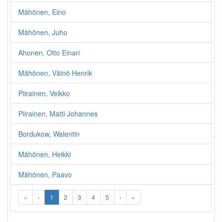
Mähönen, Eino
Mähönen, Juho
Ahonen, Otto Einari
Mähönen, Väinö Henrik
Piirainen, Veikko
Piirainen, Matti Johannes
Bordukow, Walentin
Mähönen, Heikki
Mähönen, Paavo
«
‹
1
2
3
4
5
›
»