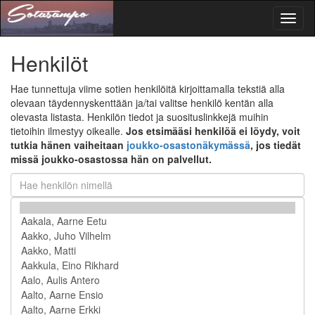
Toggl
naviga
Henkilöt
Hae tunnettuja viime sotien henkilöitä kirjoittamalla tekstiä alla
olevaan täydennyskenttään ja/tai valitse henkilö kentän alla
olevasta listasta. Henkilön tiedot ja suosituslinkkejä muihin
tietoihin ilmestyy oikealle.
Jos etsimääsi henkilöä ei löydy, voit
tutkia hänen vaiheitaan
joukko-osastonäkymässä
, jos tiedät
missä joukko-osastossa hän on palvellut.