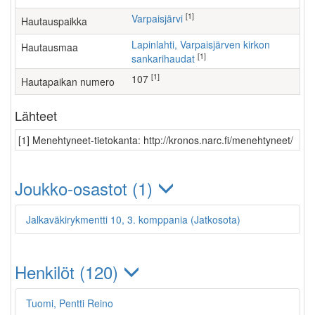
[1]
Varpaisjärvi
Hautauspaikka
Lapinlahti, Varpaisjärven kirkon
Hautausmaa
[1]
sankarihaudat
[1]
107
Hautapaikan numero
Lähteet
[1] Menehtyneet-tietokanta: http://kronos.narc.fi/menehtyneet/
Joukko-osastot (1)
Jalkaväkirykmentti 10, 3. komppania (Jatkosota)
Henkilöt (120)
Tuomi, Pentti Reino