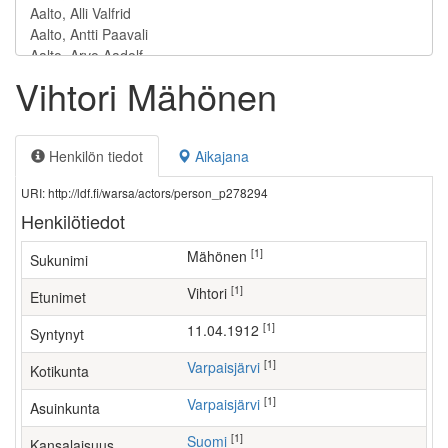
Vihtori Mähönen
Henkilön tiedot
Aikajana
URI: http://ldf.fi/warsa/actors/person_p278294
Henkilötiedot
[1]
Mähönen
Sukunimi
[1]
Vihtori
Etunimet
[1]
11.04.1912
Syntynyt
[1]
Varpaisjärvi
Kotikunta
[1]
Varpaisjärvi
Asuinkunta
[1]
Suomi
Kansalaisuus