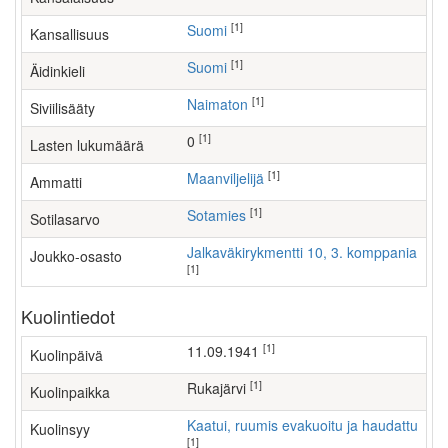
[1]
Suomi
Kansallisuus
[1]
Suomi
Äidinkieli
[1]
Naimaton
Siviilisääty
[1]
0
Lasten lukumäärä
[1]
maanviljelijä
Ammatti
[1]
Sotamies
Sotilasarvo
Jalkaväkirykmentti 10, 3. komppania
Joukko-osasto
[1]
Kuolintiedot
[1]
11.09.1941
Kuolinpäivä
[1]
Rukajärvi
Kuolinpaikka
Kaatui, ruumis evakuoitu ja haudattu
Kuolinsyy
[1]