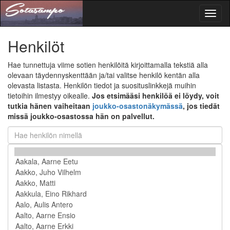
Toggl
naviga
Henkilöt
Hae tunnettuja viime sotien henkilöitä kirjoittamalla tekstiä alla
olevaan täydennyskenttään ja/tai valitse henkilö kentän alla
olevasta listasta. Henkilön tiedot ja suosituslinkkejä muihin
tietoihin ilmestyy oikealle.
Jos etsimääsi henkilöä ei löydy, voit
tutkia hänen vaiheitaan
joukko-osastonäkymässä
, jos tiedät
missä joukko-osastossa hän on palvellut.