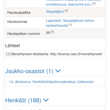
[1]
onnettomuus, itsemurha jne.)
[1]
Varpaisjärvi
Hautauspaikka
Lapinlahti, Varpaisjärven kirkon
Hautausmaa
[1]
sankarihaudat
[1]
39
Hautapaikan numero
Lähteet
[1] Menehtyneet-tietokanta: http://kronos.narc.fi/menehtyneet/
Joukko-osastot (1)
14. divisioona, Henkilöstötäydennyskeskus (Jatkosota)
Henkilöt (188)