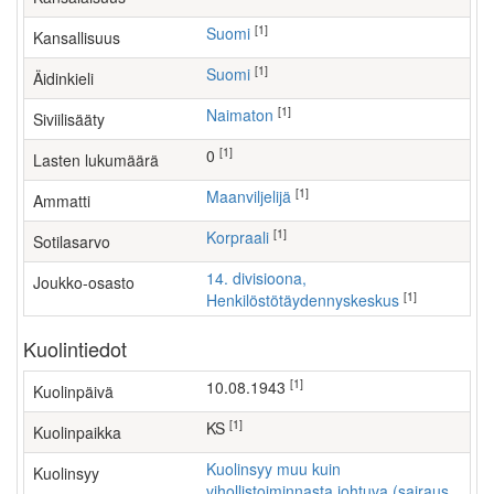
[1]
Suomi
Kansallisuus
[1]
Suomi
Äidinkieli
[1]
Naimaton
Siviilisääty
[1]
0
Lasten lukumäärä
[1]
maanviljelijä
Ammatti
[1]
Korpraali
Sotilasarvo
14. divisioona,
Joukko-osasto
[1]
Henkilöstötäydennyskeskus
Kuolintiedot
[1]
10.08.1943
Kuolinpäivä
[1]
KS
Kuolinpaikka
Kuolinsyy muu kuin
Kuolinsyy
vihollistoiminnasta johtuva (sairaus,