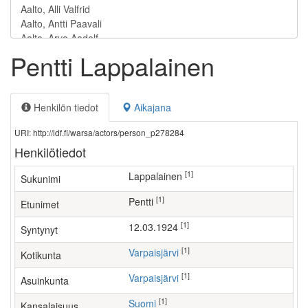
Pentti Lappalainen
Henkilön tiedot
Aikajana
URI: http://ldf.fi/warsa/actors/person_p278284
Henkilötiedot
[1]
Lappalainen
Sukunimi
[1]
Pentti
Etunimet
[1]
12.03.1924
Syntynyt
[1]
Varpaisjärvi
Kotikunta
[1]
Varpaisjärvi
Asuinkunta
[1]
Suomi
Kansalaisuus