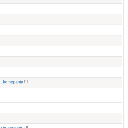
[1]
 1. komppania
[1]
tu ja haudattu