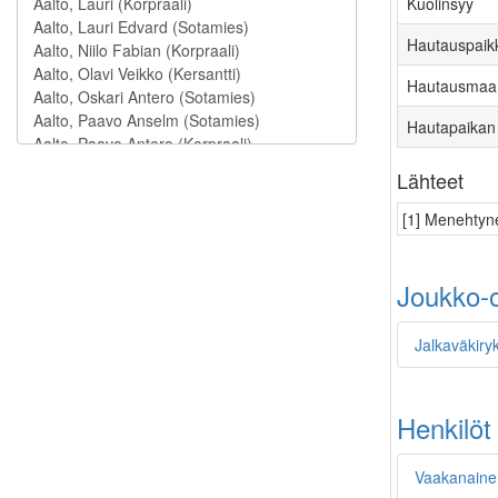
Kuolinsyy
Hautauspaik
Hautausmaa
Hautapaikan
Lähteet
[1] Menehtyne
Joukko-o
Jalkaväkiry
Henkilöt
Vaakanaine