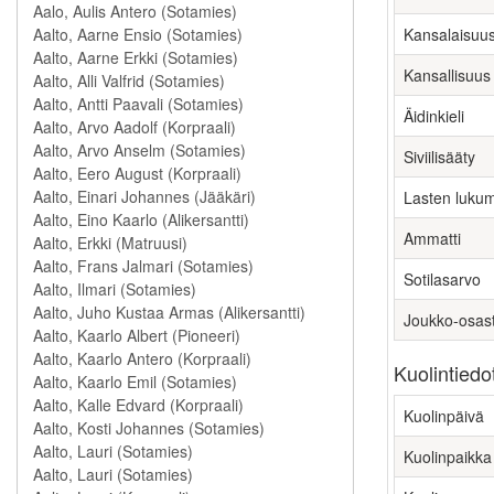
Kansalaisuu
Kansallisuus
Äidinkieli
Siviilisääty
Lasten luku
Ammatti
Sotilasarvo
Joukko-osas
Kuolintiedo
Kuolinpäivä
Kuolinpaikka