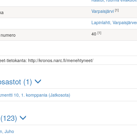
[1]
Varpaisjärvi
ka
Lapinlahti, Varpaisjär
[1]
40
 numero
et-tietokanta: http://kronos.narc.fi/menehtyneet/
sastot (1)
kmentti 10, 1. komppania (Jatkosota)
 (123)
n, Juho