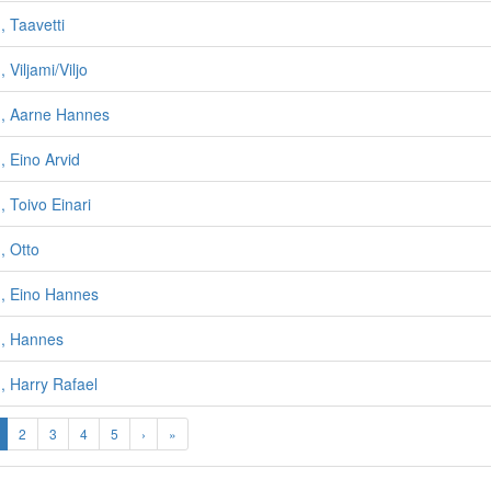
 Taavetti
Viljami/Viljo
, Aarne Hannes
 Eino Arvid
 Toivo Einari
 Otto
 Eino Hannes
, Hannes
 Harry Rafael
2
3
4
5
›
»