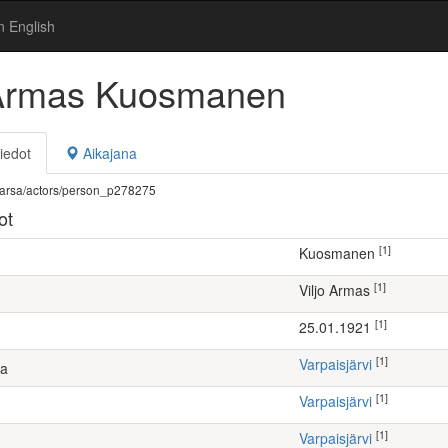
n English
 Armas Kuosmanen
iedot
Aikajana
fi/warsa/actors/person_p278275
ot
[1]
Kuosmanen
[1]
Viljo Armas
[1]
25.01.1921
[1]
Varpaisjärvi
ta
[1]
Varpaisjärvi
[1]
Varpaisjärvi