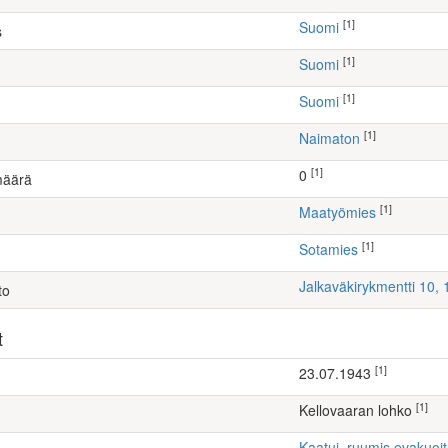
[1]
Suomi
s
[1]
Suomi
[1]
Suomi
[1]
Naimaton
[1]
0
määrä
[1]
maatyömies
[1]
Sotamies
Jalkaväkirykmentti 10,
to
t
[1]
23.07.1943
[1]
Kellovaaran lohko
Kaatui, ruumis evakuoi