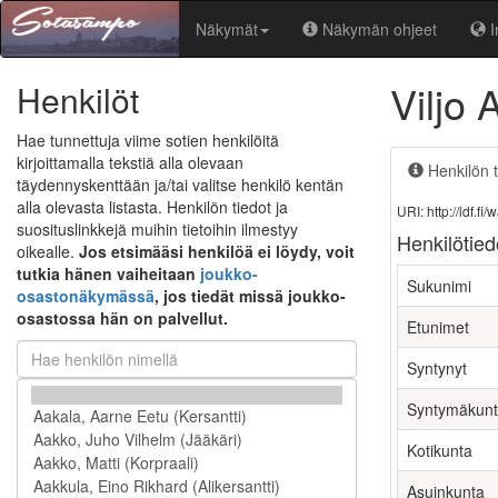
Näkymät
Näkymän ohjeet
I
Viljo
Henkilöt
Hae tunnettuja viime sotien henkilöitä
kirjoittamalla tekstiä alla olevaan
Henkilön t
täydennyskenttään ja/tai valitse henkilö kentän
alla olevasta listasta. Henkilön tiedot ja
URI: http://ldf.
suosituslinkkejä muihin tietoihin ilmestyy
Henkilötied
oikealle.
Jos etsimääsi henkilöä ei löydy, voit
tutkia hänen vaiheitaan
joukko-
Sukunimi
osastonäkymässä
, jos tiedät missä joukko-
osastossa hän on palvellut.
Etunimet
Syntynyt
Syntymäkun
Kotikunta
Asuinkunta