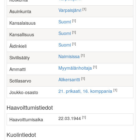
[1]
Varpaisjärvi
Asuinkunta
[1]
Suomi
Kansalaisuus
[1]
Suomi
Kansallisuus
[1]
Suomi
Äidinkieli
[1]
Naimisissa
Siviilisääty
[1]
myymälänhoitaja
Ammatti
[1]
Alikersantti
Sotilasarvo
[1]
21. prikaati, 16. komppania
Joukko-osasto
Haavoittumistiedot
[1]
22.03.1944
Haavoittumisaika
Kuolintiedot