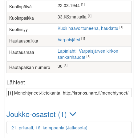
[1]
22.03.1944
Kuolinpäivä
[1]
33.KS;matkalla
Kuolinpaikka
[1]
Kuoli haavoittuneena, haudattu
Kuolinsyy
[1]
Varpaisjärvi
Hautauspaikka
Lapinlahti, Varpaisjärven kirkon
Hautausmaa
[1]
sankarihaudat
[1]
30
Hautapaikan numero
Lähteet
[1] Menehtyneet-tietokanta: http://kronos.narc.fi/menehtyneet/
Joukko-osastot (1)
21. prikaati, 16. komppania (Jatkosota)