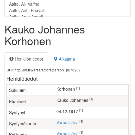
Kauko Johannes
Korhonen
Henkilön tiedot
Aikajana
URI: http://ldf.fi/warsa/actors/person_p278267
Henkilötiedot
[1]
Korhonen
Sukunimi
[1]
Kauko Johannes
Etunimet
[1]
04.12.1917
Syntynyt
[1]
Varpaisjärvi
Syntymäkunta
[1]
Varpaisjärvi
Kotikunta