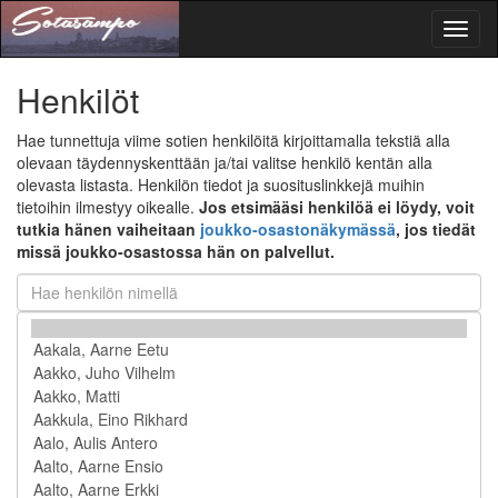
Toggl
naviga
Henkilöt
Hae tunnettuja viime sotien henkilöitä kirjoittamalla tekstiä alla
olevaan täydennyskenttään ja/tai valitse henkilö kentän alla
olevasta listasta. Henkilön tiedot ja suosituslinkkejä muihin
tietoihin ilmestyy oikealle.
Jos etsimääsi henkilöä ei löydy, voit
tutkia hänen vaiheitaan
joukko-osastonäkymässä
, jos tiedät
missä joukko-osastossa hän on palvellut.