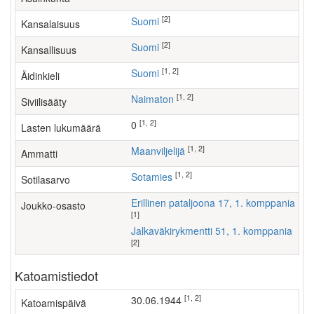
[2]
Suomi
Kansalaisuus
[2]
Suomi
Kansallisuus
[1, 2]
Suomi
Äidinkieli
[1, 2]
Naimaton
Siviilisääty
[1, 2]
0
Lasten lukumäärä
[1, 2]
maanviljelijä
Ammatti
[1, 2]
Sotamies
Sotilasarvo
Erillinen pataljoona 17, 1. komppania
Joukko-osasto
[1]
Jalkaväkirykmentti 51, 1. komppania
[2]
Katoamistiedot
[1, 2]
30.06.1944
Katoamispäivä