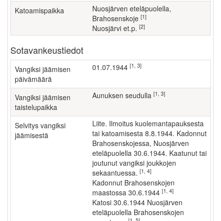
Nuosjärven eteläpuolella,
Katoamispaikka
[1]
Brahosenskoje
[2]
Nuosjärvi et.p.
Sotavankeustiedot
[1, 3]
01.07.1944
Vangiksi jäämisen
päivämäärä
[1, 3]
Aunuksen seudulla
Vangiksi jäämisen
taistelupaikka
Liite. Ilmoitus kuolemantapauksesta
Selvitys vangiksi
tai katoamisesta 8.8.1944. Kadonnut
jäämisestä
Brahosenskojessa, Nuosjärven
eteläpuolella 30.6.1944. Kaatunut tai
joutunut vangiksi joukkojen
[1, 4]
sekaantuessa.
kadonnut Brahosenskojen
[1, 4]
maastossa 30.6.1944
katosi 30.6.1944 Nuosjärven
eteläpuolella Brahosenskojen
[1, 5]