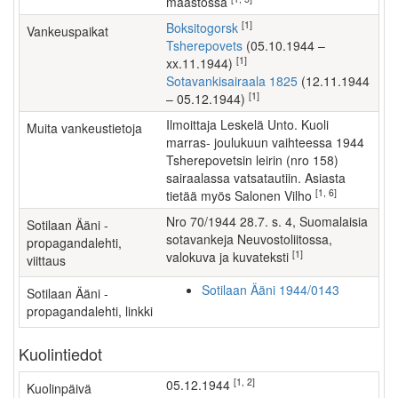
maastossa
[1]
Boksitogorsk
Vankeuspaikat
Tsherepovets
(05.10.1944 –
[1]
xx.11.1944)
Sotavankisairaala 1825
(12.11.1944
[1]
– 05.12.1944)
ilmoittaja Leskelä Unto. Kuoli
Muita vankeustietoja
marras- joulukuun vaihteessa 1944
Tsherepovetsin leirin (nro 158)
sairaalassa vatsatautiin. Asiasta
[1, 6]
tietää myös Salonen Vilho
nro 70/1944 28.7. s. 4, Suomalaisia
Sotilaan Ääni -
sotavankeja Neuvostoliitossa,
propagandalehti,
[1]
valokuva ja kuvateksti
viittaus
Sotilaan Ääni 1944/0143
Sotilaan Ääni -
propagandalehti, linkki
Kuolintiedot
[1, 2]
05.12.1944
Kuolinpäivä