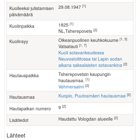
[1]
29.08.1947
Kuolleeksi julistamisen
päivämäärä
[1]
1825
Kuolinpaikka
[2]
NL,Tsherepovets
[1, 3]
oikeanpuolinen keuhkokuume
Kuolinsyy
[1, 7]
vatsatauti
Kuoli sotavankeudessa
Neuvostoliitossa tai Lapin sodan
[2]
aikana saksalaisten sotavankina
Tsherepovetsin kaupungin
Hautauspaikka
[1]
hautausmaa.
[2]
Vehmersalmi
[2]
Kuopio, Puutosmäen hautausmaa
Hautausmaa
[2]
9
Hautapaikan numero
[2]
haudattu Vologdan alueelle
Lisätiedot
Lähteet