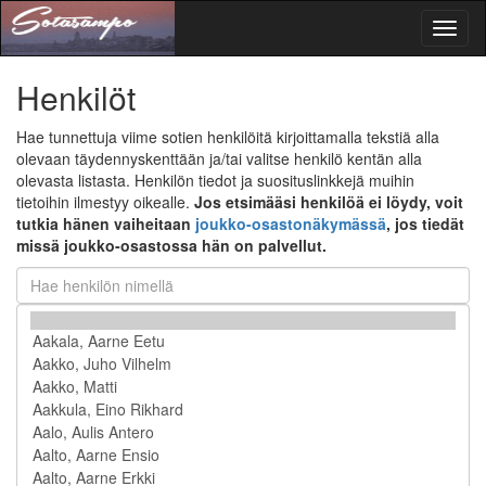
Toggl
naviga
Henkilöt
Hae tunnettuja viime sotien henkilöitä kirjoittamalla tekstiä alla
olevaan täydennyskenttään ja/tai valitse henkilö kentän alla
olevasta listasta. Henkilön tiedot ja suosituslinkkejä muihin
tietoihin ilmestyy oikealle.
Jos etsimääsi henkilöä ei löydy, voit
tutkia hänen vaiheitaan
joukko-osastonäkymässä
, jos tiedät
missä joukko-osastossa hän on palvellut.