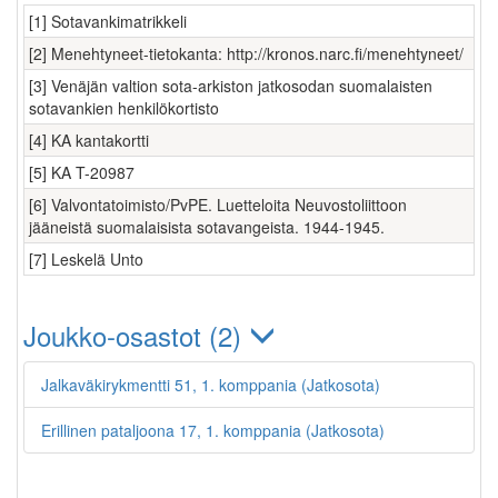
[1] Sotavankimatrikkeli
[2] Menehtyneet-tietokanta: http://kronos.narc.fi/menehtyneet/
[3] Venäjän valtion sota-arkiston jatkosodan suomalaisten
sotavankien henkilökortisto
[4] KA kantakortti
[5] KA T-20987
[6] Valvontatoimisto/PvPE. Luetteloita Neuvostoliittoon
jääneistä suomalaisista sotavangeista. 1944-1945.
[7] Leskelä Unto
Joukko-osastot (2)
Jalkaväkirykmentti 51, 1. komppania (Jatkosota)
Erillinen pataljoona 17, 1. komppania (Jatkosota)