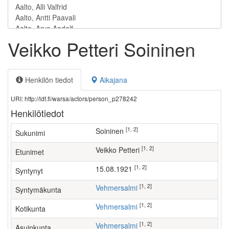
Veikko Petteri Soininen
Henkilön tiedot
Aikajana
URI: http://ldf.fi/warsa/actors/person_p278242
Henkilötiedot
[1, 2]
Soininen
Sukunimi
[1, 2]
Veikko Petteri
Etunimet
[1, 2]
15.08.1921
Syntynyt
[1, 2]
Vehmersalmi
Syntymäkunta
[1, 2]
Vehmersalmi
Kotikunta
[1, 2]
Vehmersalmi
Asuinkunta