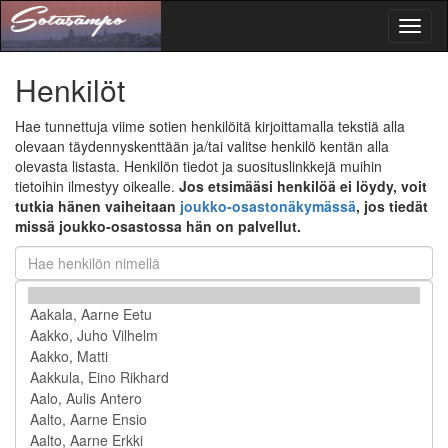
Toggl
naviga
Henkilöt
Hae tunnettuja viime sotien henkilöitä kirjoittamalla tekstiä alla
olevaan täydennyskenttään ja/tai valitse henkilö kentän alla
olevasta listasta. Henkilön tiedot ja suosituslinkkejä muihin
tietoihin ilmestyy oikealle.
Jos etsimääsi henkilöä ei löydy, voit
tutkia hänen vaiheitaan
joukko-osastonäkymässä
, jos tiedät
missä joukko-osastossa hän on palvellut.