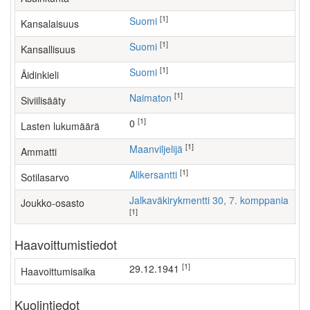
[1]
Suomi
Kansalaisuus
[1]
Suomi
Kansallisuus
[1]
Suomi
Äidinkieli
[1]
Naimaton
Siviilisääty
[1]
0
Lasten lukumäärä
[1]
maanviljelijä
Ammatti
[1]
Alikersantti
Sotilasarvo
Jalkaväkirykmentti 30, 7. komppania
Joukko-osasto
[1]
Haavoittumistiedot
[1]
29.12.1941
Haavoittumisaika
Kuolintiedot