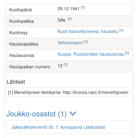
[1]
29.12.1941
Kuolinpäivä
[1]
SAs.
Kuolinpaikka
[1]
Kuoli haavoittuneena, haudattu
Kuolinsyy
[1]
Vehmersalmi
Hautauspaikka
[1]
Kuopio, Puutosmäen hautausmaa
Hautausmaa
[1]
12
Hautapaikan numero
Lähteet
[1] Menehtyneet-tietokanta: http://kronos.narc.fi/menehtyneet/
Joukko-osastot (1)
Jalkaväkirykmentti 30, 7. komppania (Jatkosota)