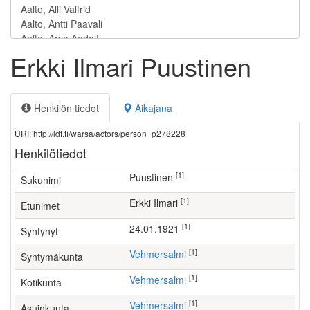
Erkki Ilmari Puustinen
Henkilön tiedot
Aikajana
URI: http://ldf.fi/warsa/actors/person_p278228
Henkilötiedot
[1]
Puustinen
Sukunimi
[1]
Erkki Ilmari
Etunimet
[1]
24.01.1921
Syntynyt
[1]
Vehmersalmi
Syntymäkunta
[1]
Vehmersalmi
Kotikunta
[1]
Vehmersalmi
Asuinkunta