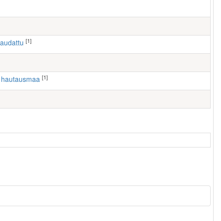
[1]
haudattu
[1]
n hautausmaa