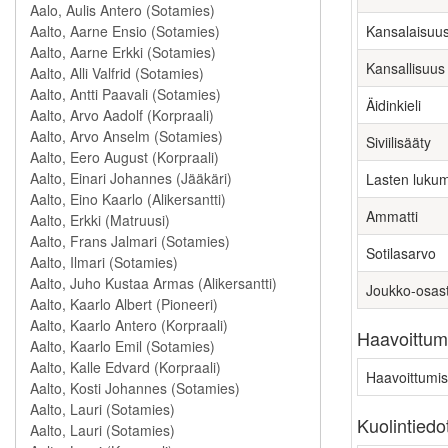
Kansalaisuu
Kansallisuus
Äidinkieli
Siviilisääty
Lasten luku
Ammatti
Sotilasarvo
Joukko-osas
Haavoittumi
Haavoittumis
Kuolintiedo