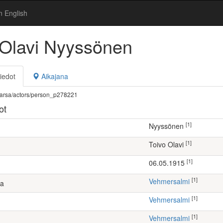
n English
 Olavi Nyyssönen
iedot
Aikajana
fi/warsa/actors/person_p278221
ot
[1]
Nyyssönen
[1]
Toivo Olavi
[1]
06.05.1915
[1]
Vehmersalmi
ta
[1]
Vehmersalmi
[1]
Vehmersalmi