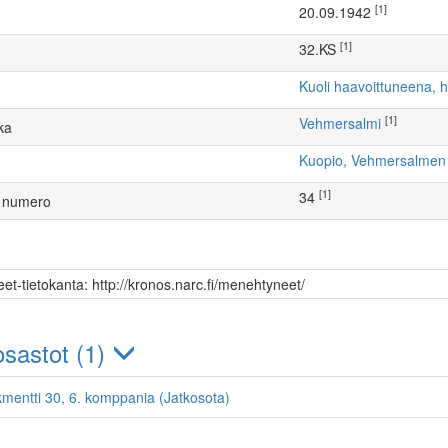
[1]
20.09.1942
[1]
32.KS
Kuoli haavoittuneena, 
[1]
Vehmersalmi
ka
Kuopio, Vehmersalme
[1]
34
 numero
et-tietokanta: http://kronos.narc.fi/menehtyneet/
sastot (1)
kmentti 30, 6. komppania (Jatkosota)