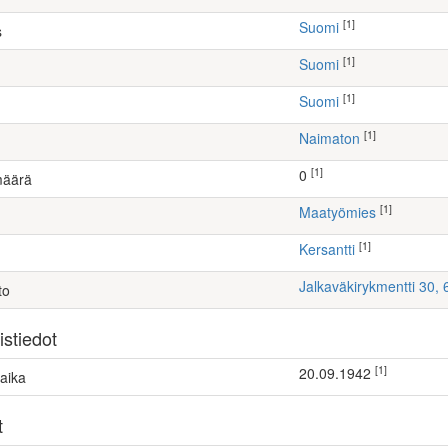
[1]
Suomi
s
[1]
Suomi
[1]
Suomi
[1]
Naimaton
[1]
0
määrä
[1]
maatyömies
[1]
Kersantti
Jalkaväkirykmentti 30,
to
stiedot
[1]
20.09.1942
aika
t