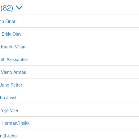
 (82)
ho Einari
 Erkki Olavi
Kaarlo Viljam
tti Aleksanteri
 Väinö Armas
Juho Petter
uho Jussi
Yrjö Ville
, Herman/Heikki
ntti Juho