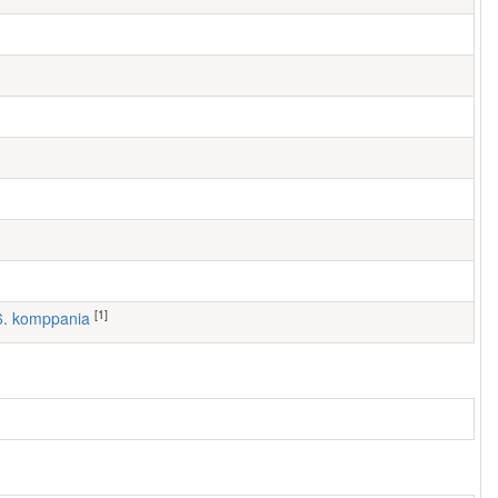
[1]
 6. komppania