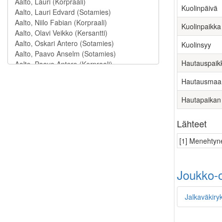
Kuolinpäivä
Kuolinpaikka
Kuolinsyy
Hautauspaik
Hautausmaa
Hautapaikan
Lähteet
[1] Menehtyne
Joukko-o
Jalkaväkiry