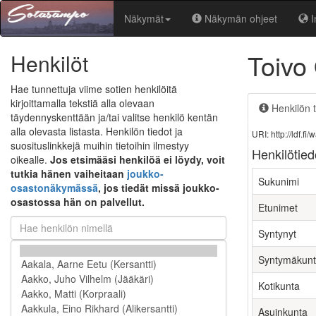
Näkymät
Näkymän ohjeet
I
Toivo
Henkilöt
Hae tunnettuja viime sotien henkilöitä
kirjoittamalla tekstiä alla olevaan
Henkilön t
täydennyskenttään ja/tai valitse henkilö kentän
alla olevasta listasta. Henkilön tiedot ja
URI: http://ldf.
suosituslinkkejä muihin tietoihin ilmestyy
Henkilötied
oikealle.
Jos etsimääsi henkilöä ei löydy, voit
tutkia hänen vaiheitaan
joukko-
Sukunimi
osastonäkymässä
, jos tiedät missä joukko-
osastossa hän on palvellut.
Etunimet
Syntynyt
Syntymäkun
Kotikunta
Asuinkunta