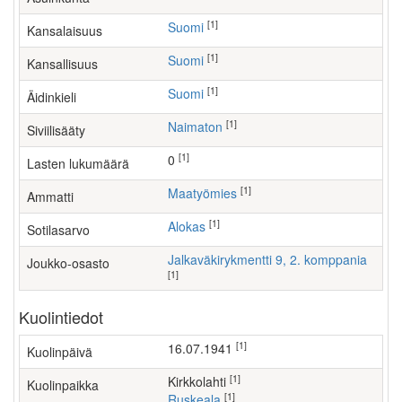
[1]
Suomi
Kansalaisuus
[1]
Suomi
Kansallisuus
[1]
Suomi
Äidinkieli
[1]
Naimaton
Siviilisääty
[1]
0
Lasten lukumäärä
[1]
maatyömies
Ammatti
[1]
Alokas
Sotilasarvo
Jalkaväkirykmentti 9, 2. komppania
Joukko-osasto
[1]
Kuolintiedot
[1]
16.07.1941
Kuolinpäivä
[1]
Kirkkolahti
Kuolinpaikka
[1]
Ruskeala