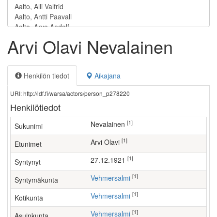
Arvi Olavi Nevalainen
Henkilön tiedot
Aikajana
URI: http://ldf.fi/warsa/actors/person_p278220
Henkilötiedot
[1]
Nevalainen
Sukunimi
[1]
Arvi Olavi
Etunimet
[1]
27.12.1921
Syntynyt
[1]
Vehmersalmi
Syntymäkunta
[1]
Vehmersalmi
Kotikunta
[1]
Vehmersalmi
Asuinkunta