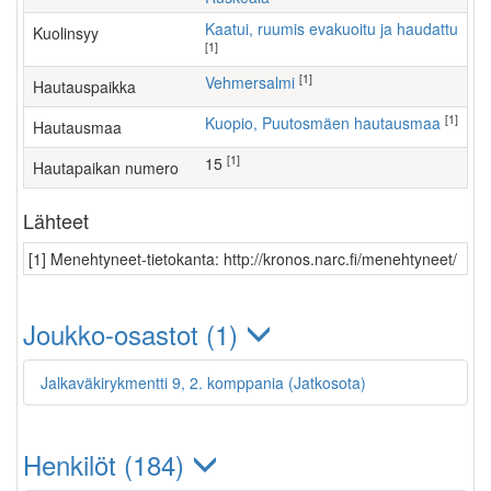
Kaatui, ruumis evakuoitu ja haudattu
Kuolinsyy
[1]
[1]
Vehmersalmi
Hautauspaikka
[1]
Kuopio, Puutosmäen hautausmaa
Hautausmaa
[1]
15
Hautapaikan numero
Lähteet
[1] Menehtyneet-tietokanta: http://kronos.narc.fi/menehtyneet/
Joukko-osastot (1)
Jalkaväkirykmentti 9, 2. komppania (Jatkosota)
Henkilöt (184)