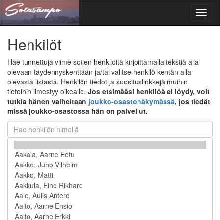
Toggl
naviga
Henkilöt
Hae tunnettuja viime sotien henkilöitä kirjoittamalla tekstiä alla
olevaan täydennyskenttään ja/tai valitse henkilö kentän alla
olevasta listasta. Henkilön tiedot ja suosituslinkkejä muihin
tietoihin ilmestyy oikealle.
Jos etsimääsi henkilöä ei löydy, voit
tutkia hänen vaiheitaan
joukko-osastonäkymässä
, jos tiedät
missä joukko-osastossa hän on palvellut.