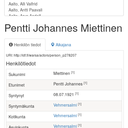
Pentti Johannes Miettinen
Henkilön tiedot
Aikajana
URI: http://ldf.fi/warsa/actors/person_p278207
Henkilötiedot
[1]
Miettinen
Sukunimi
[1]
Pentti Johannes
Etunimet
[1]
08.07.1921
Syntynyt
[1]
Vehmersalmi
Syntymäkunta
[1]
Vehmersalmi
Kotikunta
[1]
Vehmersalmi
Asuinkunta