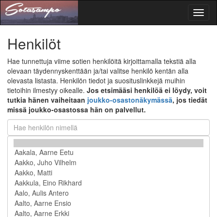
Toggl
naviga
Henkilöt
Hae tunnettuja viime sotien henkilöitä kirjoittamalla tekstiä alla
olevaan täydennyskenttään ja/tai valitse henkilö kentän alla
olevasta listasta. Henkilön tiedot ja suosituslinkkejä muihin
tietoihin ilmestyy oikealle.
Jos etsimääsi henkilöä ei löydy, voit
tutkia hänen vaiheitaan
joukko-osastonäkymässä
, jos tiedät
missä joukko-osastossa hän on palvellut.