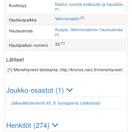
Kaatui, ruumis evakuoitu ja haudattu
Kuolinsyy
[1]
[1]
Vehmersalmi
Hautauspaikka
Kuopio, Vehmersalmen hautausmaa
Hautausmaa
[1]
[1]
33
Hautapaikan numero
Lähteet
[1] Menehtyneet-tietokanta: http://kronos.narc.fi/menehtyneet/
Joukko-osastot (1)
Jalkaväkirykmentti 45, 8. komppania (Jatkosota)
Henkilöt (274)