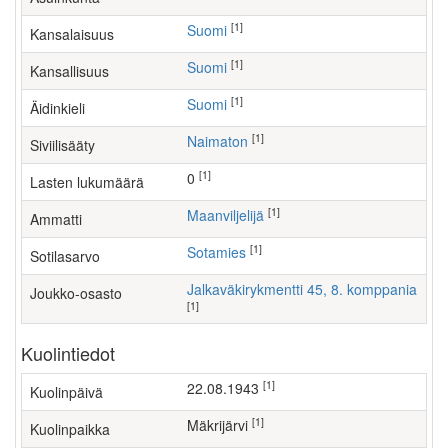
[1]
Suomi
Kansalaisuus
[1]
Suomi
Kansallisuus
[1]
Suomi
Äidinkieli
[1]
Naimaton
Siviilisääty
[1]
0
Lasten lukumäärä
[1]
maanviljelijä
Ammatti
[1]
Sotamies
Sotilasarvo
Jalkaväkirykmentti 45, 8. komppania
Joukko-osasto
[1]
Kuolintiedot
[1]
22.08.1943
Kuolinpäivä
[1]
Mäkrijärvi
Kuolinpaikka