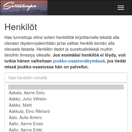
Toggl
naviga
Henkilöt
Hae tunnettuja viime sotien henkilöitä kirjoittamalla tekstiä alla
olevaan täydennyskenttään ja/tai valitse henkilö kentän alla
olevasta listasta. Henkilön tiedot ja suosituslinkkejä muihin
tietoihin ilmestyy oikealle.
Jos etsimääsi henkilöä ei löydy, voit
tutkia hänen vaiheitaan
joukko-osastonäkymässä
, jos tiedät
missä joukko-osastossa hän on palvellut.