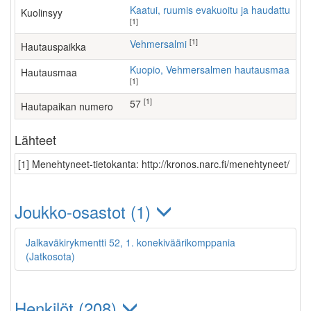
Kaatui, ruumis evakuoitu ja haudattu
Kuolinsyy
[1]
[1]
Vehmersalmi
Hautauspaikka
Kuopio, Vehmersalmen hautausmaa
Hautausmaa
[1]
[1]
57
Hautapaikan numero
Lähteet
[1] Menehtyneet-tietokanta: http://kronos.narc.fi/menehtyneet/
Joukko-osastot (1)
Jalkaväkirykmentti 52, 1. konekiväärikomppania
(Jatkosota)
Henkilöt (208)