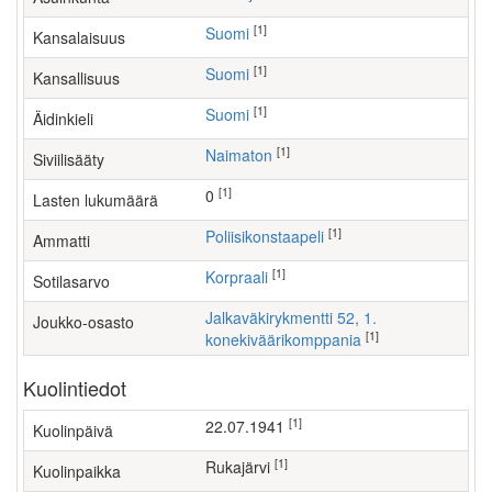
[1]
Suomi
Kansalaisuus
[1]
Suomi
Kansallisuus
[1]
Suomi
Äidinkieli
[1]
Naimaton
Siviilisääty
[1]
0
Lasten lukumäärä
[1]
poliisikonstaapeli
Ammatti
[1]
Korpraali
Sotilasarvo
Jalkaväkirykmentti 52, 1.
Joukko-osasto
[1]
konekiväärikomppania
Kuolintiedot
[1]
22.07.1941
Kuolinpäivä
[1]
Rukajärvi
Kuolinpaikka