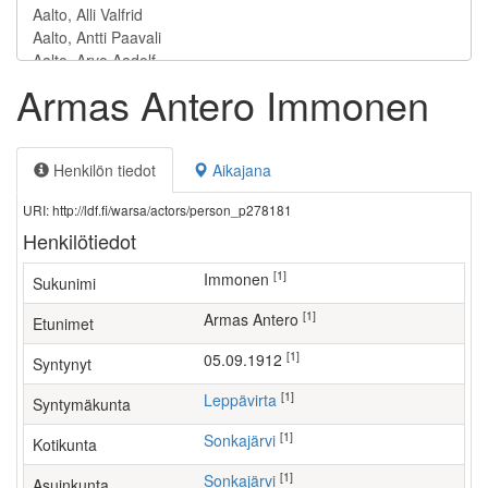
Armas Antero Immonen
Henkilön tiedot
Aikajana
URI: http://ldf.fi/warsa/actors/person_p278181
Henkilötiedot
[1]
Immonen
Sukunimi
[1]
Armas Antero
Etunimet
[1]
05.09.1912
Syntynyt
[1]
Leppävirta
Syntymäkunta
[1]
Sonkajärvi
Kotikunta
[1]
Sonkajärvi
Asuinkunta