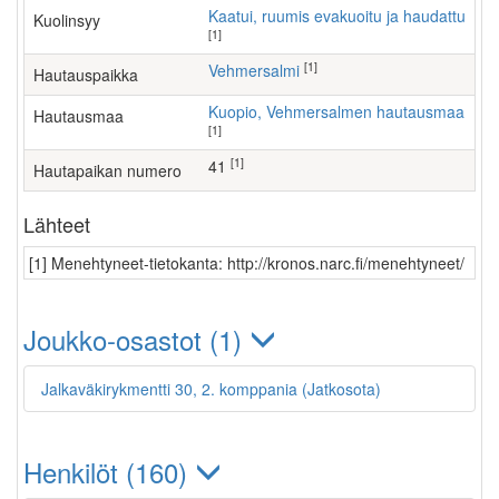
Kaatui, ruumis evakuoitu ja haudattu
Kuolinsyy
[1]
[1]
Vehmersalmi
Hautauspaikka
Kuopio, Vehmersalmen hautausmaa
Hautausmaa
[1]
[1]
41
Hautapaikan numero
Lähteet
[1] Menehtyneet-tietokanta: http://kronos.narc.fi/menehtyneet/
Joukko-osastot (1)
Jalkaväkirykmentti 30, 2. komppania (Jatkosota)
Henkilöt (160)