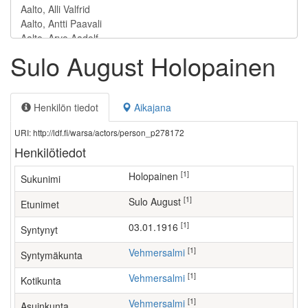
Sulo August Holopainen
Henkilön tiedot
Aikajana
URI: http://ldf.fi/warsa/actors/person_p278172
Henkilötiedot
[1]
Holopainen
Sukunimi
[1]
Sulo August
Etunimet
[1]
03.01.1916
Syntynyt
[1]
Vehmersalmi
Syntymäkunta
[1]
Vehmersalmi
Kotikunta
[1]
Vehmersalmi
Asuinkunta