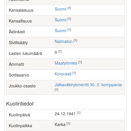
[1]
Suomi
Kansalaisuus
[1]
Suomi
Kansallisuus
[1]
Suomi
Äidinkieli
[1]
Naimaton
Siviilisääty
[1]
0
Lasten lukumäärä
[1]
maatyömies
Ammatti
[1]
Korpraali
Sotilasarvo
Jalkaväkirykmentti 30, 2. komppania
Joukko-osasto
[1]
Kuolintiedot
[1]
24.12.1941
Kuolinpäivä
[1]
Karka
Kuolinpaikka