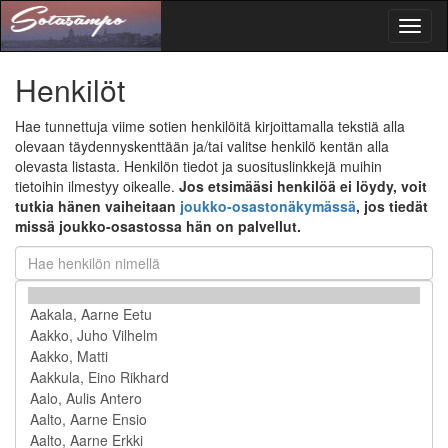
Toggl
naviga
Henkilöt
Hae tunnettuja viime sotien henkilöitä kirjoittamalla tekstiä alla
olevaan täydennyskenttään ja/tai valitse henkilö kentän alla
olevasta listasta. Henkilön tiedot ja suosituslinkkejä muihin
tietoihin ilmestyy oikealle.
Jos etsimääsi henkilöä ei löydy, voit
tutkia hänen vaiheitaan
joukko-osastonäkymässä
, jos tiedät
missä joukko-osastossa hän on palvellut.