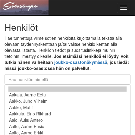
Toggl
naviga
Henkilöt
Hae tunnettuja viime sotien henkilöitä kirjoittamalla tekstiä alla
olevaan täydennyskenttään ja/tai valitse henkilö kentän alla
olevasta listasta. Henkilön tiedot ja suosituslinkkejä muihin
tietoihin ilmestyy oikealle.
Jos etsimääsi henkilöä ei löydy, voit
tutkia hänen vaiheitaan
joukko-osastonäkymässä
, jos tiedät
missä joukko-osastossa hän on palvellut.