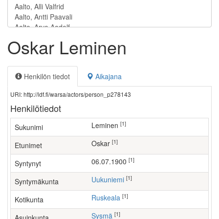
Oskar Leminen
Henkilön tiedot
Aikajana
URI: http://ldf.fi/warsa/actors/person_p278143
Henkilötiedot
[1]
Leminen
Sukunimi
[1]
Oskar
Etunimet
[1]
06.07.1900
Syntynyt
[1]
Uukuniemi
Syntymäkunta
[1]
Ruskeala
Kotikunta
[1]
Sysmä
Asuinkunta