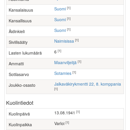
[1]
Suomi
Kansalaisuus
[1]
Suomi
Kansallisuus
[1]
Suomi
Äidinkieli
[1]
Naimisissa
Siviilisääty
[1]
6
Lasten lukumäärä
[1]
maanviljelijä
Ammatti
[1]
Sotamies
Sotilasarvo
Jalkaväkirykmentti 22, 8. komppania
Joukko-osasto
[1]
Kuolintiedot
[1]
13.08.1941
Kuolinpäivä
[1]
Varloi
Kuolinpaikka