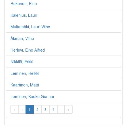
Rekonen, Eino
Kalenius, Lauri
Multamäki, Lauri Vilho
Åkman, Vilho
Herlevi, Eino Alfred
Nikkilä, Erkki
Leminen, Heikki
Kaartinen, Matti
Leminen, Kauko Gunnar
«
‹
1
2
3
4
›
»