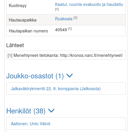
Kaatui, ruumis evakuoitu ja haudattu
Kuolinsyy
[1]
[1]
Ruskeala
Hautauspaikka
[1]
40549
Hautapaikan numero
Lähteet
[1] Menehtyneet-tietokanta: http://kronos.narc.fi/menehtyneet/
Joukko-osastot (1)
Jalkaväkirykmentti 22, 8. komppania (Jatkosota)
Henkilöt (38)
Aaltonen, Unto Väinö