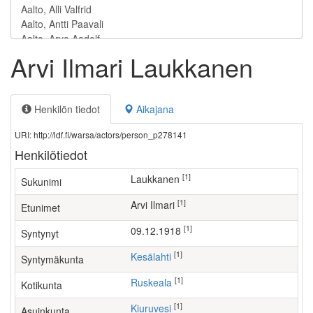
Arvi Ilmari Laukkanen
Henkilön tiedot
Aikajana
URI: http://ldf.fi/warsa/actors/person_p278141
Henkilötiedot
[1]
Laukkanen
Sukunimi
[1]
Arvi Ilmari
Etunimet
[1]
09.12.1918
Syntynyt
[1]
Kesälahti
Syntymäkunta
[1]
Ruskeala
Kotikunta
[1]
Kiuruvesi
Asuinkunta