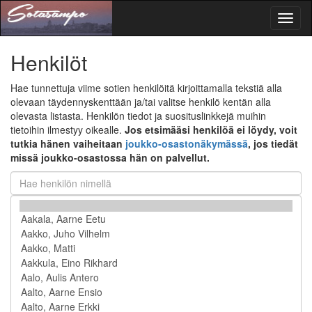
Toggl
naviga
Henkilöt
Hae tunnettuja viime sotien henkilöitä kirjoittamalla tekstiä alla
olevaan täydennyskenttään ja/tai valitse henkilö kentän alla
olevasta listasta. Henkilön tiedot ja suosituslinkkejä muihin
tietoihin ilmestyy oikealle.
Jos etsimääsi henkilöä ei löydy, voit
tutkia hänen vaiheitaan
joukko-osastonäkymässä
, jos tiedät
missä joukko-osastossa hän on palvellut.