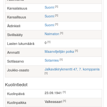
[1]
Suomi
Kansalaisuus
[1]
Suomi
Kansallisuus
[1]
Suomi
Äidinkieli
[1]
Naimaton
Siviilisääty
[1]
0
Lasten lukumäärä
[1]
maanviljelijän poika
Ammatti
[1]
Sotamies
Sotilasarvo
Jalkaväkirykmentti 47, 7. komppania
Joukko-osasto
[1]
Kuolintiedot
[1]
23.09.1941
Kuolinpäivä
[1]
Valkeasaari
Kuolinpaikka