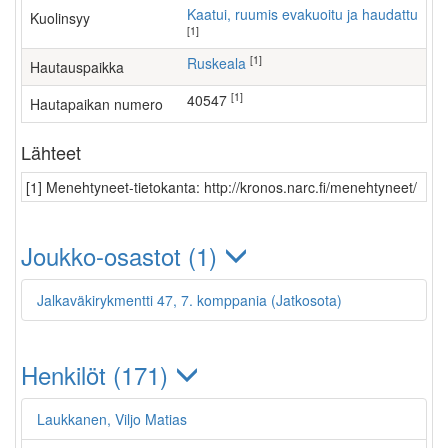
Kaatui, ruumis evakuoitu ja haudattu
Kuolinsyy
[1]
[1]
Ruskeala
Hautauspaikka
[1]
40547
Hautapaikan numero
Lähteet
[1] Menehtyneet-tietokanta: http://kronos.narc.fi/menehtyneet/
Joukko-osastot (1)
Jalkaväkirykmentti 47, 7. komppania (Jatkosota)
Henkilöt (171)
Laukkanen, Viljo Matias