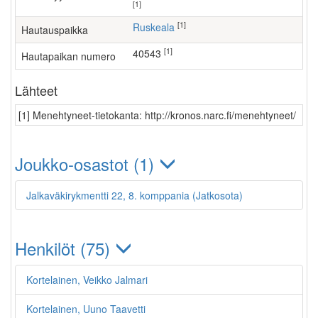
[1]
[1]
Ruskeala
Hautauspaikka
[1]
40543
Hautapaikan numero
Lähteet
[1] Menehtyneet-tietokanta: http://kronos.narc.fi/menehtyneet/
Joukko-osastot (1)
Jalkaväkirykmentti 22, 8. komppania (Jatkosota)
Henkilöt (75)
Kortelainen, Veikko Jalmari
Kortelainen, Uuno Taavetti