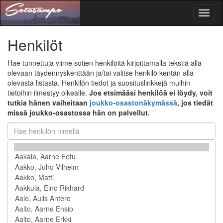
Toggl
naviga
Henkilöt
Hae tunnettuja viime sotien henkilöitä kirjoittamalla tekstiä alla
olevaan täydennyskenttään ja/tai valitse henkilö kentän alla
olevasta listasta. Henkilön tiedot ja suosituslinkkejä muihin
tietoihin ilmestyy oikealle.
Jos etsimääsi henkilöä ei löydy, voit
tutkia hänen vaiheitaan
joukko-osastonäkymässä
, jos tiedät
missä joukko-osastossa hän on palvellut.