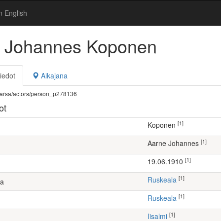
n English
 Johannes Koponen
iedot
Aikajana
fi/warsa/actors/person_p278136
ot
[1]
Koponen
[1]
Aarne Johannes
[1]
19.06.1910
[1]
Ruskeala
ta
[1]
Ruskeala
[1]
Iisalmi