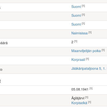
[1]
Suomi
s
[1]
Suomi
[1]
Suomi
[1]
Naimisissa
[1]
2
määrä
[1]
maanviljelijän poika
[1]
Korpraali
Jääkäripataljoona 5, 1
to
t
[1]
05.08.1941
[1]
Ägläjärvi
[1]
Korpiselkä