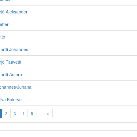
rjö Aleksander
etter
tto
artti Johannes
jö Taavetti
rtti Antero
ohannes/Juhana
iva Kalervo
2
3
4
5
›
»