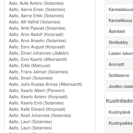
Kansalaisuu
Kansallisuus
Äidinkieli
Siviilisääty
Lasten luku
Ammatti
Sotilasarvo
Joukko-osas
Kuolintiedo
Kuolinpäivä
Kuolinpaikka