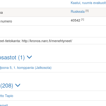
Kaatui, ruumis evakuoi
[1]
Ruskeala
ka
[1]
40542
 numero
et-tietokanta: http://kronos.narc.fi/menehtyneet/
sastot (1)
ljoona 5, 1. komppania (Jatkosota)
 (208)
tto Tapio
emeli