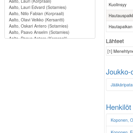
Kuolinsyy
Hautauspaik
Hautapaikan
Lähteet
[1] Menehtyne
Joukko-o
Jääkäripata
Henkilöt
Koponen, O
Koponen, E