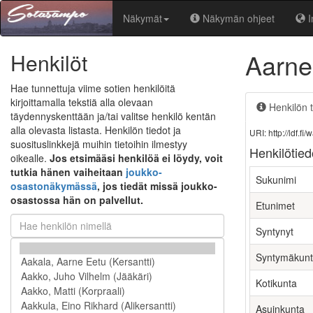
Näkymät
Näkymän ohjeet
I
Aarne
Henkilöt
Hae tunnettuja viime sotien henkilöitä
kirjoittamalla tekstiä alla olevaan
Henkilön t
täydennyskenttään ja/tai valitse henkilö kentän
alla olevasta listasta. Henkilön tiedot ja
URI: http://ldf.
suosituslinkkejä muihin tietoihin ilmestyy
Henkilötied
oikealle.
Jos etsimääsi henkilöä ei löydy, voit
tutkia hänen vaiheitaan
joukko-
Sukunimi
osastonäkymässä
, jos tiedät missä joukko-
osastossa hän on palvellut.
Etunimet
Syntynyt
Syntymäkun
Kotikunta
Asuinkunta