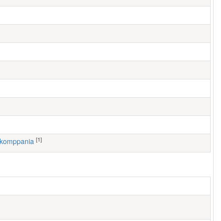
[1]
. komppania