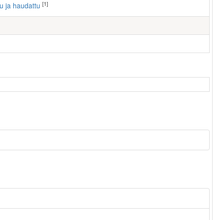
[1]
tu ja haudattu