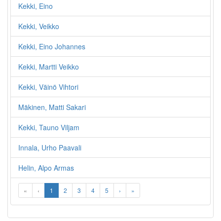
Kekki, Eino
Kekki, Veikko
Kekki, Eino Johannes
Kekki, Martti Veikko
Kekki, Väinö Vihtori
Mäkinen, Matti Sakari
Kekki, Tauno Viljam
Innala, Urho Paavali
Helin, Alpo Armas
«
‹
1
2
3
4
5
›
»