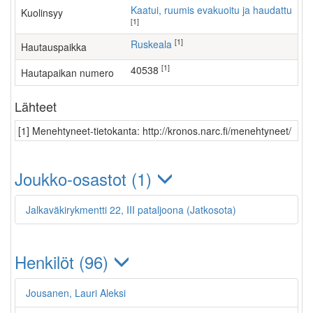
Kaatui, ruumis evakuoitu ja haudattu
Kuolinsyy
[1]
[1]
Ruskeala
Hautauspaikka
[1]
40538
Hautapaikan numero
Lähteet
[1] Menehtyneet-tietokanta: http://kronos.narc.fi/menehtyneet/
Joukko-osastot (1)
Jalkaväkirykmentti 22, III pataljoona (Jatkosota)
Henkilöt (96)
Jousanen, Lauri Aleksi