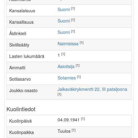
[1]
Suomi
Kansalaisuus
[1]
Suomi
Kansallisuus
[1]
Suomi
Äidinkieli
[1]
Naimisissa
Siviilisääty
[1]
1
Lasten lukumäärä
[1]
asioitsija
Ammatti
[1]
Sotamies
Sotilasarvo
Jalkaväkirykmentti 22, III pataljoona
Joukko-osasto
[1]
Kuolintiedot
[1]
04.09.1941
Kuolinpäivä
[1]
Tuulos
Kuolinpaikka