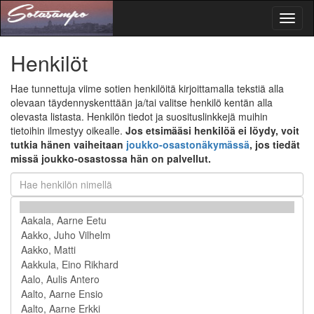
Toggl
naviga
Henkilöt
Hae tunnettuja viime sotien henkilöitä kirjoittamalla tekstiä alla
olevaan täydennyskenttään ja/tai valitse henkilö kentän alla
olevasta listasta. Henkilön tiedot ja suosituslinkkejä muihin
tietoihin ilmestyy oikealle.
Jos etsimääsi henkilöä ei löydy, voit
tutkia hänen vaiheitaan
joukko-osastonäkymässä
, jos tiedät
missä joukko-osastossa hän on palvellut.