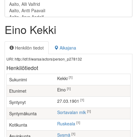
Eino Kekki
Henkilön tiedot
Aikajana
URI: http://ldf.fi/warsa/actors/person_p278132
Henkilötiedot
[1]
Kekki
Sukunimi
[1]
Eino
Etunimet
[1]
27.03.1901
Syntynyt
[1]
Sortavalan mlk
Syntymäkunta
[1]
Ruskeala
Kotikunta
[1]
Sysmä
Asuinkunta