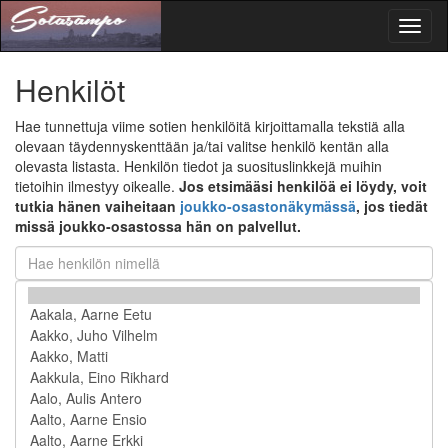
Toggl
naviga
Henkilöt
Hae tunnettuja viime sotien henkilöitä kirjoittamalla tekstiä alla
olevaan täydennyskenttään ja/tai valitse henkilö kentän alla
olevasta listasta. Henkilön tiedot ja suosituslinkkejä muihin
tietoihin ilmestyy oikealle.
Jos etsimääsi henkilöä ei löydy, voit
tutkia hänen vaiheitaan
joukko-osastonäkymässä
, jos tiedät
missä joukko-osastossa hän on palvellut.