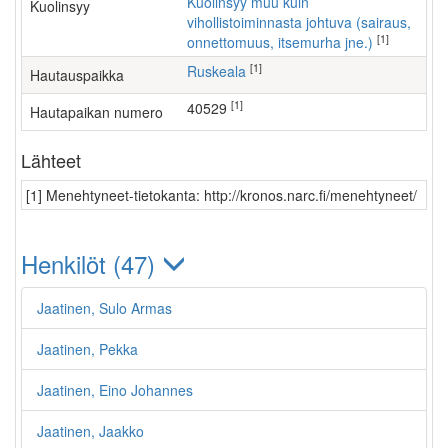
Kuolinsyy muu kuin
Kuolinsyy
vihollistoiminnasta johtuva (sairaus,
[1]
onnettomuus, itsemurha jne.)
[1]
Ruskeala
Hautauspaikka
[1]
40529
Hautapaikan numero
Lähteet
[1] Menehtyneet-tietokanta: http://kronos.narc.fi/menehtyneet/
Henkilöt (47)
Jaatinen, Sulo Armas
Jaatinen, Pekka
Jaatinen, Eino Johannes
Jaatinen, Jaakko