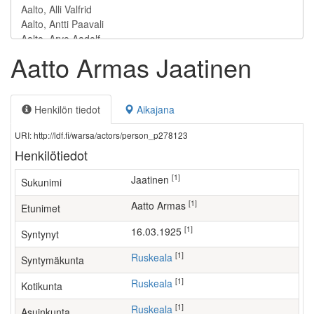
Aatto Armas Jaatinen
Henkilön tiedot
Aikajana
URI: http://ldf.fi/warsa/actors/person_p278123
Henkilötiedot
[1]
Jaatinen
Sukunimi
[1]
Aatto Armas
Etunimet
[1]
16.03.1925
Syntynyt
[1]
Ruskeala
Syntymäkunta
[1]
Ruskeala
Kotikunta
[1]
Ruskeala
Asuinkunta