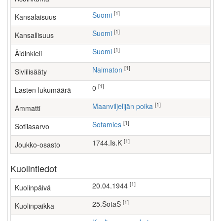
[1]
Suomi
Kansalaisuus
[1]
Suomi
Kansallisuus
[1]
Suomi
Äidinkieli
[1]
Naimaton
Siviilisääty
[1]
0
Lasten lukumäärä
[1]
maanviljelijän poika
Ammatti
[1]
Sotamies
Sotilasarvo
[1]
1744.Is.K
Joukko-osasto
Kuolintiedot
[1]
20.04.1944
Kuolinpäivä
[1]
25.SotaS
Kuolinpaikka