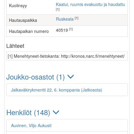
Kaatui, ruumis evakuoitu ja haudattu
Kuolinsyy
[1]
[1]
Ruskeala
Hautauspaikka
[1]
40519
Hautapaikan numero
Lähteet
[1] Menehtyneet-tietokanta: http://kronos.narc.fi/menehtyneet/
Joukko-osastot (1)
Jalkaväkirykmentti 22, 6. komppania (Jatkosota)
Henkilöt (148)
Auvinen, Viljo Aukusti