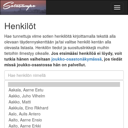
Toggl
naviga
Henkilöt
Hae tunnettuja viime sotien henkilöitä kirjoittamalla tekstiä alla
olevaan täydennyskenttään ja/tai valitse henkilö kentän alla
olevasta listasta. Henkilön tiedot ja suosituslinkkejä muihin
tietoihin ilmestyy oikealle.
Jos etsimääsi henkilöä ei löydy, voit
tutkia hänen vaiheitaan
joukko-osastonäkymässä
, jos tiedät
missä joukko-osastossa hän on palvellut.