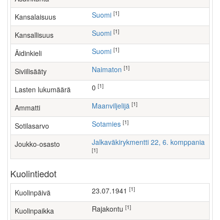
[1]
Suomi
Kansalaisuus
[1]
Suomi
Kansallisuus
[1]
Suomi
Äidinkieli
[1]
Naimaton
Siviilisääty
[1]
0
Lasten lukumäärä
[1]
maanviljelijä
Ammatti
[1]
Sotamies
Sotilasarvo
Jalkaväkirykmentti 22, 6. komppania
Joukko-osasto
[1]
Kuolintiedot
[1]
23.07.1941
Kuolinpäivä
[1]
Rajakontu
Kuolinpaikka