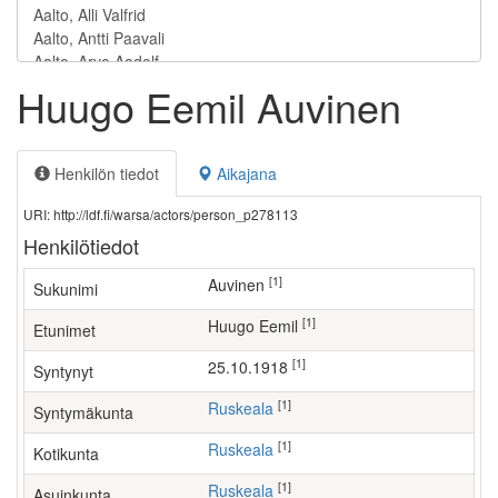
Huugo Eemil Auvinen
Henkilön tiedot
Aikajana
URI: http://ldf.fi/warsa/actors/person_p278113
Henkilötiedot
[1]
Auvinen
Sukunimi
[1]
Huugo Eemil
Etunimet
[1]
25.10.1918
Syntynyt
[1]
Ruskeala
Syntymäkunta
[1]
Ruskeala
Kotikunta
[1]
Ruskeala
Asuinkunta