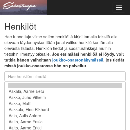
Toggl
naviga
Henkilöt
Hae tunnettuja viime sotien henkilöitä kirjoittamalla tekstiä alla
olevaan täydennyskenttään ja/tai valitse henkilö kentän alla
olevasta listasta. Henkilön tiedot ja suosituslinkkejä muihin
tietoihin ilmestyy oikealle.
Jos etsimääsi henkilöä ei löydy, voit
tutkia hänen vaiheitaan
joukko-osastonäkymässä
, jos tiedät
missä joukko-osastossa hän on palvellut.