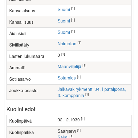
[1]
Suomi
Kansalaisuus
[1]
Suomi
Kansallisuus
[1]
Suomi
Äidinkieli
[1]
Naimaton
Siviilisääty
[1]
0
Lasten lukumäärä
[1]
maanviljelijä
Ammatti
[1]
Sotamies
Sotilasarvo
Jalkaväkirykmentti 34, I pataljoona,
Joukko-osasto
[1]
3. komppania
Kuolintiedot
[1]
02.12.1939
Kuolinpäivä
[1]
Saarijärvi
Kuolinpaikka
[1]
Salmi