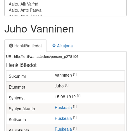
Juho Vanninen
Henkilön tiedot
Aikajana
URI: http://ldf.fi/warsa/actors/person_p278106
Henkilötiedot
[1]
Vanninen
Sukunimi
[1]
Juho
Etunimet
[1]
15.08.1912
Syntynyt
[1]
Ruskeala
Syntymäkunta
[1]
Ruskeala
Kotikunta
[1]
Ruskeala
Asuinkunta