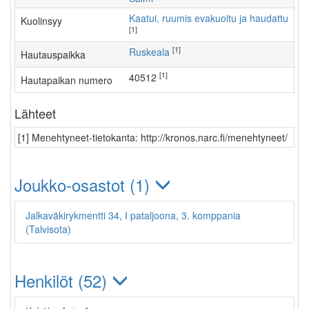
Kaatui, ruumis evakuoitu ja haudattu
Kuolinsyy
[1]
[1]
Ruskeala
Hautauspaikka
[1]
40512
Hautapaikan numero
Lähteet
[1] Menehtyneet-tietokanta: http://kronos.narc.fi/menehtyneet/
Joukko-osastot (1)
Jalkaväkirykmentti 34, I pataljoona, 3. komppania
(Talvisota)
Henkilöt (52)