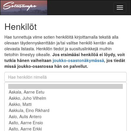
Toggl
naviga
Henkilöt
Hae tunnettuja viime sotien henkilöitä kirjoittamalla tekstiä alla
olevaan täydennyskenttään ja/tai valitse henkilö kentän alla
olevasta listasta. Henkilön tiedot ja suosituslinkkejä muihin
tietoihin ilmestyy oikealle.
Jos etsimääsi henkilöä ei löydy, voit
tutkia hänen vaiheitaan
joukko-osastonäkymässä
, jos tiedät
missä joukko-osastossa hän on palvellut.