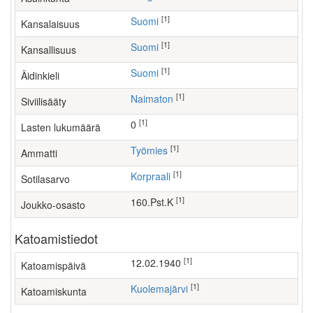
[1]
Suomi
Kansalaisuus
[1]
Suomi
Kansallisuus
[1]
Suomi
Äidinkieli
[1]
Naimaton
Siviilisääty
[1]
0
Lasten lukumäärä
[1]
työmies
Ammatti
[1]
Korpraali
Sotilasarvo
[1]
160.Pst.K
Joukko-osasto
Katoamistiedot
[1]
12.02.1940
Katoamispäivä
[1]
Kuolemajärvi
Katoamiskunta