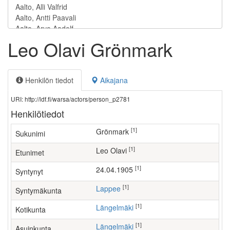
Leo Olavi Grönmark
Henkilön tiedot
Aikajana
URI: http://ldf.fi/warsa/actors/person_p2781
Henkilötiedot
[1]
Grönmark
Sukunimi
[1]
Leo Olavi
Etunimet
[1]
24.04.1905
Syntynyt
[1]
Lappee
Syntymäkunta
[1]
Längelmäki
Kotikunta
[1]
Längelmäki
Asuinkunta