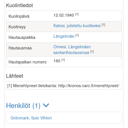
Kuolintiedot
[1]
12.02.1940
Kuolinpäivä
[1]
Katosi, julistettu kuolleeksi
Kuolinsyy
[1]
Längelmäki
Hautauspaikka
Orivesi, Längelmäen
Hautausmaa
[1]
sankarihautausmaa
[1]
160
Hautapaikan numero
Lähteet
[1] Menehtyneet-tietokanta: http://kronos.narc.fi/menehtyneet/
Henkilöt (1)
Grönmark, Sulo Vihtori