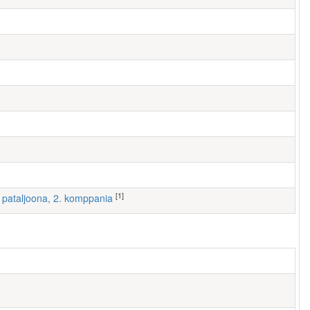
[1]
 I pataljoona, 2. komppania