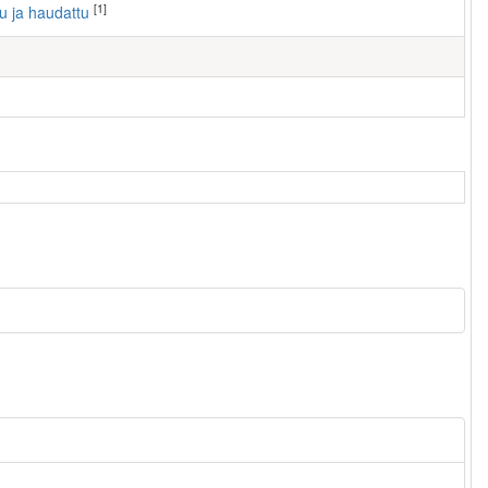
[1]
tu ja haudattu