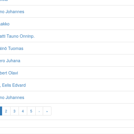
ino Johannes
aakko
atti Tauno Onninp.
Väinö Tuomas
ero Juhana
bert Olavi
 Eelis Edvard
ino Johannes
2
3
4
5
›
»