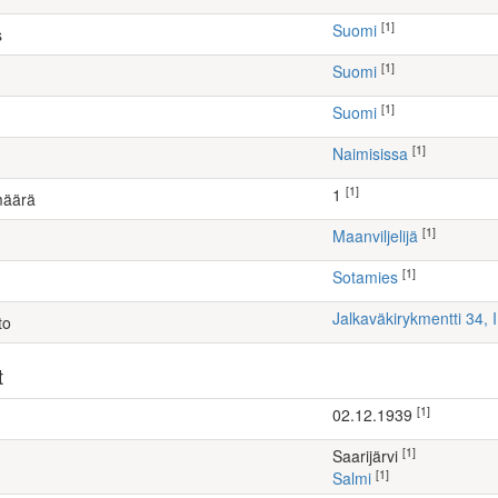
[1]
Suomi
s
[1]
Suomi
[1]
Suomi
[1]
Naimisissa
[1]
1
määrä
[1]
maanviljelijä
[1]
Sotamies
Jalkaväkirykmentti 34,
to
t
[1]
02.12.1939
[1]
Saarijärvi
[1]
Salmi