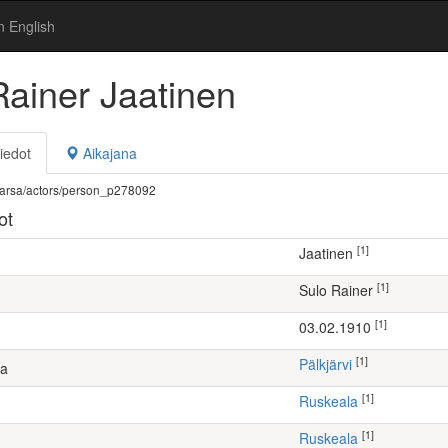
n English
Rainer Jaatinen
iedot
Aikajana
fi/warsa/actors/person_p278092
ot
[1]
Jaatinen
[1]
Sulo Rainer
[1]
03.02.1910
[1]
Pälkjärvi
ta
[1]
Ruskeala
[1]
Ruskeala