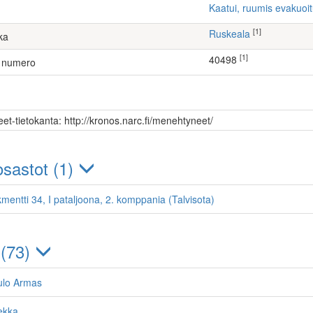
Kaatui, ruumis evakuoi
[1]
Ruskeala
ka
[1]
40498
 numero
et-tietokanta: http://kronos.narc.fi/menehtyneet/
sastot (1)
kmentti 34, I pataljoona, 2. komppania (Talvisota)
 (73)
ulo Armas
ekka