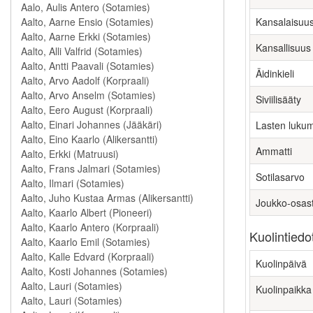
Kansalaisuu
Kansallisuus
Äidinkieli
Siviilisääty
Lasten luku
Ammatti
Sotilasarvo
Joukko-osas
Kuolintiedo
Kuolinpäivä
Kuolinpaikka