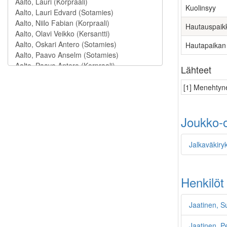
Kuolinsyy
Hautauspaik
Hautapaikan
Lähteet
[1] Menehtyne
Joukko-o
Jalkaväkiry
Henkilöt
Jaatinen, S
Jaatinen, P