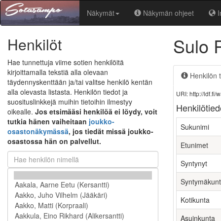
Näkymät
Näkymän ohjeet
I
Sulo 
Henkilöt
Hae tunnettuja viime sotien henkilöitä
kirjoittamalla tekstiä alla olevaan
Henkilön t
täydennyskenttään ja/tai valitse henkilö kentän
alla olevasta listasta. Henkilön tiedot ja
URI: http://ldf.
suosituslinkkejä muihin tietoihin ilmestyy
Henkilötied
oikealle.
Jos etsimääsi henkilöä ei löydy, voit
tutkia hänen vaiheitaan
joukko-
Sukunimi
osastonäkymässä
, jos tiedät missä joukko-
osastossa hän on palvellut.
Etunimet
Syntynyt
Syntymäkun
Kotikunta
Asuinkunta