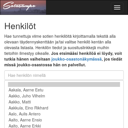
Toggl
naviga
Henkilöt
Hae tunnettuja viime sotien henkilöitä kirjoittamalla tekstiä alla
olevaan täydennyskenttään ja/tai valitse henkilö kentän alla
olevasta listasta. Henkilön tiedot ja suosituslinkkejä muihin
tietoihin ilmestyy oikealle.
Jos etsimääsi henkilöä ei löydy, voit
tutkia hänen vaiheitaan
joukko-osastonäkymässä
, jos tiedät
missä joukko-osastossa hän on palvellut.