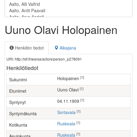
Uuno Olavi Holopainen
Henkilön tiedot
Aikajana
URI: http://ldf.fi/warsa/actors/person_p278091
Henkilötiedot
[1]
Holopainen
Sukunimi
[1]
Uuno Olavi
Etunimet
[1]
04.11.1909
Syntynyt
[1]
Sortavala
Syntymäkunta
[1]
Ruskeala
Kotikunta
[1]
Ruskeala
Asuinkunta