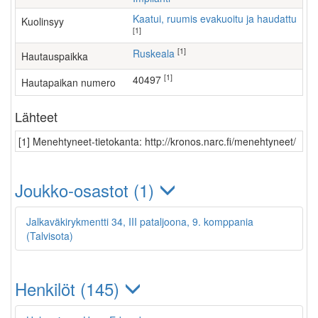
Kaatui, ruumis evakuoitu ja haudattu
Kuolinsyy
[1]
[1]
Ruskeala
Hautauspaikka
[1]
40497
Hautapaikan numero
Lähteet
[1] Menehtyneet-tietokanta: http://kronos.narc.fi/menehtyneet/
Joukko-osastot (1)
Jalkaväkirykmentti 34, III pataljoona, 9. komppania
(Talvisota)
Henkilöt (145)