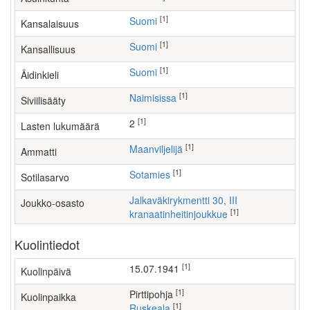
[1]
Suomi
Kansalaisuus
[1]
Suomi
Kansallisuus
[1]
Suomi
Äidinkieli
[1]
Naimisissa
Siviilisääty
[1]
2
Lasten lukumäärä
[1]
maanviljelijä
Ammatti
[1]
Sotamies
Sotilasarvo
Jalkaväkirykmentti 30, III
Joukko-osasto
[1]
kranaatinheitinjoukkue
Kuolintiedot
[1]
15.07.1941
Kuolinpäivä
[1]
Pirttipohja
Kuolinpaikka
[1]
Ruskeala