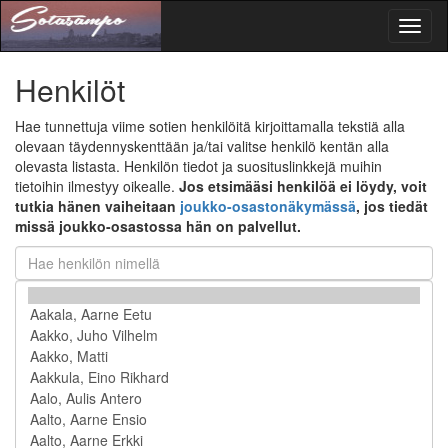
Toggl
naviga
Henkilöt
Hae tunnettuja viime sotien henkilöitä kirjoittamalla tekstiä alla
olevaan täydennyskenttään ja/tai valitse henkilö kentän alla
olevasta listasta. Henkilön tiedot ja suosituslinkkejä muihin
tietoihin ilmestyy oikealle.
Jos etsimääsi henkilöä ei löydy, voit
tutkia hänen vaiheitaan
joukko-osastonäkymässä
, jos tiedät
missä joukko-osastossa hän on palvellut.