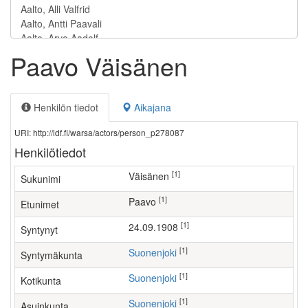
Paavo Väisänen
Henkilön tiedot
Aikajana
URI: http://ldf.fi/warsa/actors/person_p278087
Henkilötiedot
[1]
Väisänen
Sukunimi
[1]
Paavo
Etunimet
[1]
24.09.1908
Syntynyt
[1]
Suonenjoki
Syntymäkunta
[1]
Suonenjoki
Kotikunta
[1]
Suonenjoki
Asuinkunta