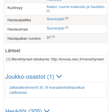
Kaatui, ruumis evakuoitu ja haudattu
Kuolinsyy
[1]
[1]
Suonenjoki
Hautauspaikka
[1]
Suonenjoki
Hautausmaa
[1]
37
Hautapaikan numero
Lähteet
[1] Menehtyneet-tietokanta: http://kronos.narc.fi/menehtyneet/
Joukko-osastot (1)
Jalkaväkirykmentti 30, III kranaatinheitinjoukkue
(Jatkosota)
Henkilöt (205)