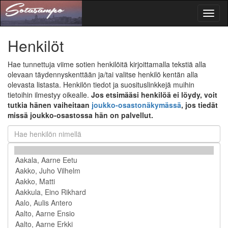
Toggl
naviga
Henkilöt
Hae tunnettuja viime sotien henkilöitä kirjoittamalla tekstiä alla
olevaan täydennyskenttään ja/tai valitse henkilö kentän alla
olevasta listasta. Henkilön tiedot ja suosituslinkkejä muihin
tietoihin ilmestyy oikealle.
Jos etsimääsi henkilöä ei löydy, voit
tutkia hänen vaiheitaan
joukko-osastonäkymässä
, jos tiedät
missä joukko-osastossa hän on palvellut.