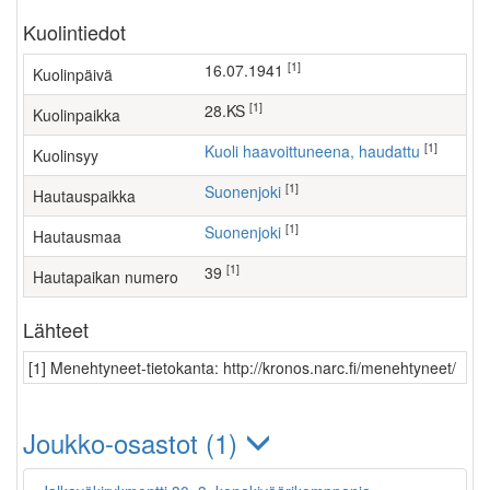
Kuolintiedot
[1]
16.07.1941
Kuolinpäivä
[1]
28.KS
Kuolinpaikka
[1]
Kuoli haavoittuneena, haudattu
Kuolinsyy
[1]
Suonenjoki
Hautauspaikka
[1]
Suonenjoki
Hautausmaa
[1]
39
Hautapaikan numero
Lähteet
[1] Menehtyneet-tietokanta: http://kronos.narc.fi/menehtyneet/
Joukko-osastot (1)