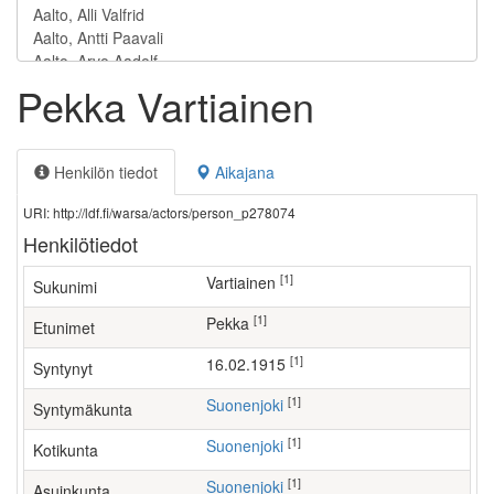
Pekka Vartiainen
Henkilön tiedot
Aikajana
URI: http://ldf.fi/warsa/actors/person_p278074
Henkilötiedot
[1]
Vartiainen
Sukunimi
[1]
Pekka
Etunimet
[1]
16.02.1915
Syntynyt
[1]
Suonenjoki
Syntymäkunta
[1]
Suonenjoki
Kotikunta
[1]
Suonenjoki
Asuinkunta