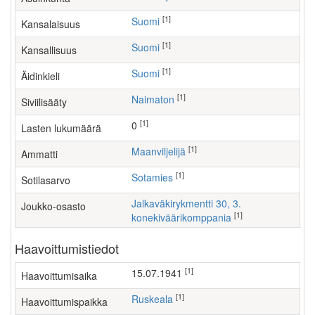
[1]
Suomi
Kansalaisuus
[1]
Suomi
Kansallisuus
[1]
Suomi
Äidinkieli
[1]
Naimaton
Siviilisääty
[1]
0
Lasten lukumäärä
[1]
maanviljelijä
Ammatti
[1]
Sotamies
Sotilasarvo
Jalkaväkirykmentti 30, 3.
Joukko-osasto
[1]
konekiväärikomppania
Haavoittumistiedot
[1]
15.07.1941
Haavoittumisaika
[1]
Ruskeala
Haavoittumispaikka