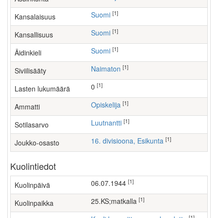
[1]
Suomi
Kansalaisuus
[1]
Suomi
Kansallisuus
[1]
Suomi
Äidinkieli
[1]
Naimaton
Siviilisääty
[1]
0
Lasten lukumäärä
[1]
opiskelija
Ammatti
[1]
Luutnantti
Sotilasarvo
[1]
16. divisioona, Esikunta
Joukko-osasto
Kuolintiedot
[1]
06.07.1944
Kuolinpäivä
[1]
25.KS;matkalla
Kuolinpaikka
[1]