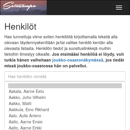
Toggl
naviga
Henkilöt
Hae tunnettuja viime sotien henkilöitä kirjoittamalla tekstiä alla
olevaan täydennyskenttään ja/tai valitse henkilö kentän alla
olevasta listasta. Henkilön tiedot ja suosituslinkkejä muihin
tietoihin ilmestyy oikealle.
Jos etsimääsi henkilöä ei löydy, voit
tutkia hänen vaiheitaan
joukko-osastonäkymässä
, jos tiedät
missä joukko-osastossa hän on palvellut.