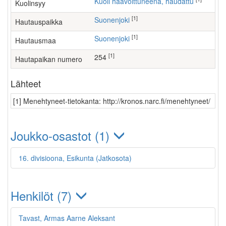
Kuoli haavoittuneena, haudattu
Kuolinsyy
[1]
Suonenjoki
Hautauspaikka
[1]
Suonenjoki
Hautausmaa
[1]
254
Hautapaikan numero
Lähteet
[1] Menehtyneet-tietokanta: http://kronos.narc.fi/menehtyneet/
Joukko-osastot (1)
16. divisioona, Esikunta (Jatkosota)
Henkilöt (7)
Tavast, Armas Aarne Aleksant