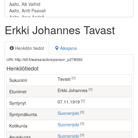
Erkki Johannes Tavast
Henkilön tiedot
Aikajana
URI: http://ldf.fi/warsa/actors/person_p278060
Henkilötiedot
[1]
Tavast
Sukunimi
[1]
Erkki Johannes
Etunimet
[1]
07.11.1919
Syntynyt
[1]
Suonenjoki
Syntymäkunta
[1]
Suonenjoki
Kotikunta
[1]
Suonenjoki
Asuinkunta