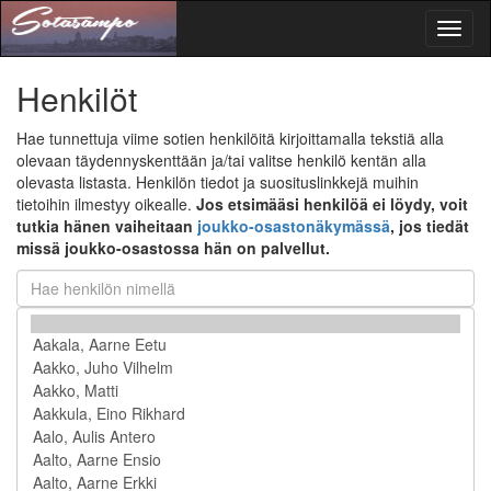
Toggl
naviga
Henkilöt
Hae tunnettuja viime sotien henkilöitä kirjoittamalla tekstiä alla
olevaan täydennyskenttään ja/tai valitse henkilö kentän alla
olevasta listasta. Henkilön tiedot ja suosituslinkkejä muihin
tietoihin ilmestyy oikealle.
Jos etsimääsi henkilöä ei löydy, voit
tutkia hänen vaiheitaan
joukko-osastonäkymässä
, jos tiedät
missä joukko-osastossa hän on palvellut.