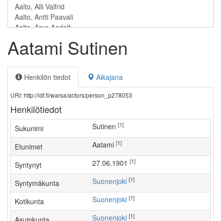
Aatami Sutinen
Henkilön tiedot
Aikajana
URI: http://ldf.fi/warsa/actors/person_p278053
Henkilötiedot
[1]
Sutinen
Sukunimi
[1]
Aatami
Etunimet
[1]
27.06.1901
Syntynyt
[1]
Suonenjoki
Syntymäkunta
[1]
Suonenjoki
Kotikunta
[1]
Suonenjoki
Asuinkunta