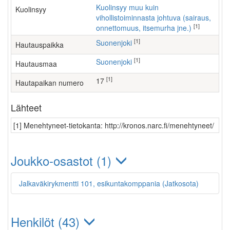
Kuolinsyy muu kuin
Kuolinsyy
vihollistoiminnasta johtuva (sairaus,
[1]
onnettomuus, itsemurha jne.)
[1]
Suonenjoki
Hautauspaikka
[1]
Suonenjoki
Hautausmaa
[1]
17
Hautapaikan numero
Lähteet
[1] Menehtyneet-tietokanta: http://kronos.narc.fi/menehtyneet/
Joukko-osastot (1)
Jalkaväkirykmentti 101, esikuntakomppania (Jatkosota)
Henkilöt (43)