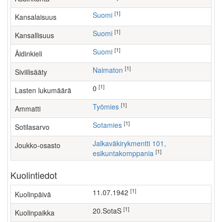
[1]
Suomi
Kansalaisuus
[1]
Suomi
Kansallisuus
[1]
Suomi
Äidinkieli
[1]
Naimaton
Siviilisääty
[1]
0
Lasten lukumäärä
[1]
työmies
Ammatti
[1]
Sotamies
Sotilasarvo
Jalkaväkirykmentti 101,
Joukko-osasto
[1]
esikuntakomppania
Kuolintiedot
[1]
11.07.1942
Kuolinpäivä
[1]
20.SotaS
Kuolinpaikka