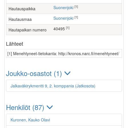
[1]
Suonenjoki
Hautauspaikka
[1]
Suonenjoki
Hautausmaa
[1]
40495
Hautapaikan numero
Lähteet
[1] Menehtyneet-tietokanta: http://kronos.narc.fi/menehtyneet/
Joukko-osastot (1)
Jalkaväkirykmentti 9, 2. komppania (Jatkosota)
Henkilöt (87)
Kuronen, Kauko Olavi