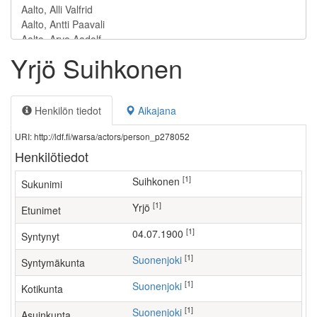
Yrjö Suihkonen
Henkilön tiedot
Aikajana
URI: http://ldf.fi/warsa/actors/person_p278052
Henkilötiedot
[1]
Suihkonen
Sukunimi
[1]
Yrjö
Etunimet
[1]
04.07.1900
Syntynyt
[1]
Suonenjoki
Syntymäkunta
[1]
Suonenjoki
Kotikunta
[1]
Suonenjoki
Asuinkunta