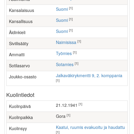
[1]
Suomi
Kansalaisuus
[1]
Suomi
Kansallisuus
[1]
Suomi
Äidinkieli
[1]
Naimisissa
Siviilisääty
[1]
työmies
Ammatti
[1]
Sotamies
Sotilasarvo
Jalkaväkirykmentti 9, 2. komppania
Joukko-osasto
[1]
Kuolintiedot
[1]
21.12.1941
Kuolinpäivä
[1]
Gora
Kuolinpaikka
Kaatui, ruumis evakuoitu ja haudattu
Kuolinsyy
[1]