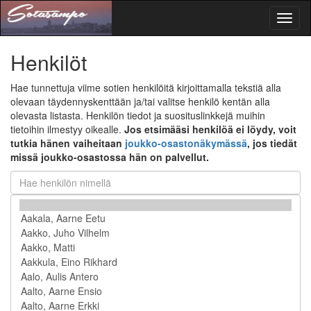
Toggl
naviga
Henkilöt
Hae tunnettuja viime sotien henkilöitä kirjoittamalla tekstiä alla
olevaan täydennyskenttään ja/tai valitse henkilö kentän alla
olevasta listasta. Henkilön tiedot ja suosituslinkkejä muihin
tietoihin ilmestyy oikealle.
Jos etsimääsi henkilöä ei löydy, voit
tutkia hänen vaiheitaan
joukko-osastonäkymässä
, jos tiedät
missä joukko-osastossa hän on palvellut.