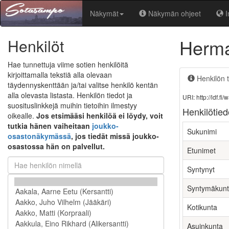
Näkymät
Näkymän ohjeet
I
Herma
Henkilöt
Hae tunnettuja viime sotien henkilöitä
kirjoittamalla tekstiä alla olevaan
Henkilön t
täydennyskenttään ja/tai valitse henkilö kentän
alla olevasta listasta. Henkilön tiedot ja
URI: http://ldf.
suosituslinkkejä muihin tietoihin ilmestyy
Henkilötied
oikealle.
Jos etsimääsi henkilöä ei löydy, voit
tutkia hänen vaiheitaan
joukko-
Sukunimi
osastonäkymässä
, jos tiedät missä joukko-
osastossa hän on palvellut.
Etunimet
Syntynyt
Syntymäkun
Kotikunta
Asuinkunta