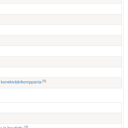
[1]
1. konekiväärikomppania
[1]
tu ja haudattu