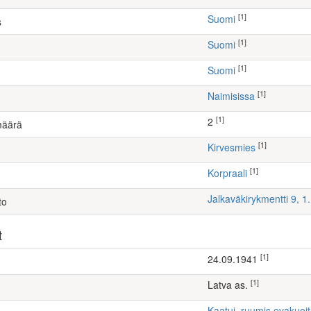
[1]
Suomi
s
[1]
Suomi
[1]
Suomi
[1]
Naimisissa
[1]
2
määrä
[1]
kirvesmies
[1]
Korpraali
Jalkaväkirykmentti 9, 
to
t
[1]
24.09.1941
[1]
Latva as.
Kaatui, ruumis evakuoi