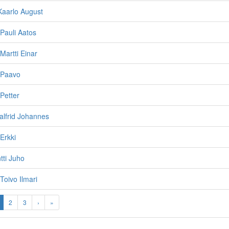
Kaarlo August
Pauli Aatos
Martti Einar
 Paavo
Petter
alfrid Johannes
Erkki
tti Juho
Toivo Ilmari
2
3
›
»