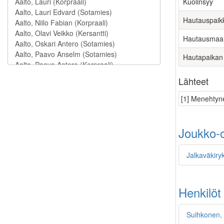
Kuolinsyy
Hautauspaik
Hautausmaa
Hautapaikan
Lähteet
[1] Menehtyne
Joukko-o
Jalkaväkiry
Henkilöt
Suihkonen,