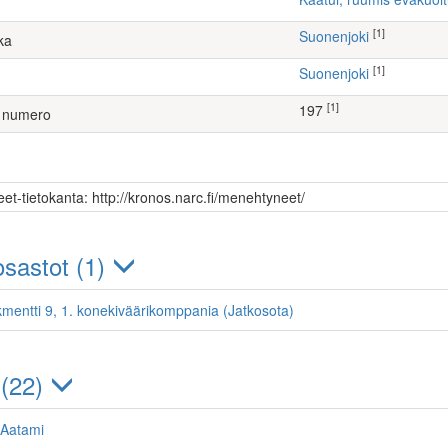
[1]
Suonenjoki
ka
[1]
Suonenjoki
[1]
197
 numero
et-tietokanta: http://kronos.narc.fi/menehtyneet/
sastot (1)
kmentti 9, 1. konekiväärikomppania (Jatkosota)
 (22)
 Aatami