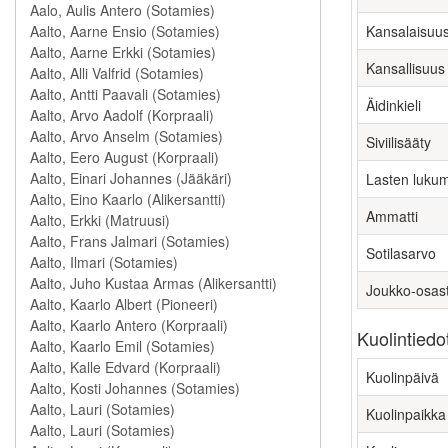
Kansalaisuu
Kansallisuus
Äidinkieli
Siviilisääty
Lasten luku
Ammatti
Sotilasarvo
Joukko-osas
Kuolintiedo
Kuolinpäivä
Kuolinpaikka