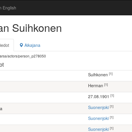
n English
n Suihkonen
iedot
Aikajana
fi/warsa/actors/person_p278050
ot
[1]
Suihkonen
[1]
Herman
[1]
27.08.1901
[1]
Suonenjoki
ta
[1]
Suonenjoki
[1]
Suonenjoki