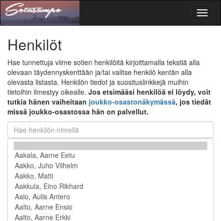
Toggl
naviga
Henkilöt
Hae tunnettuja viime sotien henkilöitä kirjoittamalla tekstiä alla
olevaan täydennyskenttään ja/tai valitse henkilö kentän alla
olevasta listasta. Henkilön tiedot ja suosituslinkkejä muihin
tietoihin ilmestyy oikealle.
Jos etsimääsi henkilöä ei löydy, voit
tutkia hänen vaiheitaan
joukko-osastonäkymässä
, jos tiedät
missä joukko-osastossa hän on palvellut.