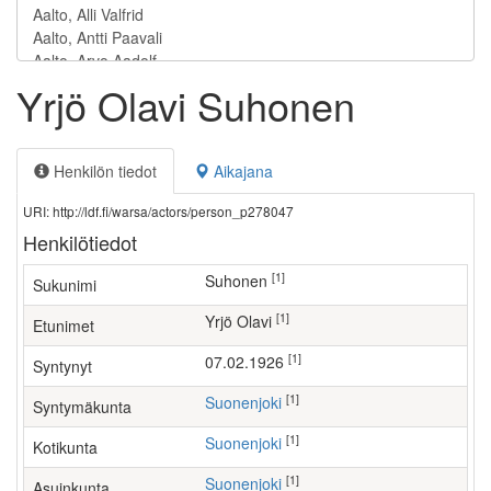
Yrjö Olavi Suhonen
Henkilön tiedot
Aikajana
URI: http://ldf.fi/warsa/actors/person_p278047
Henkilötiedot
[1]
Suhonen
Sukunimi
[1]
Yrjö Olavi
Etunimet
[1]
07.02.1926
Syntynyt
[1]
Suonenjoki
Syntymäkunta
[1]
Suonenjoki
Kotikunta
[1]
Suonenjoki
Asuinkunta