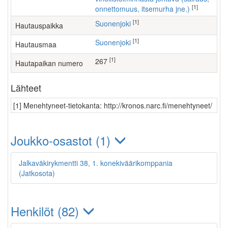
[1]
onnettomuus, itsemurha jne.)
[1]
Suonenjoki
Hautauspaikka
[1]
Suonenjoki
Hautausmaa
[1]
267
Hautapaikan numero
Lähteet
[1] Menehtyneet-tietokanta: http://kronos.narc.fi/menehtyneet/
Joukko-osastot (1)
Jalkaväkirykmentti 38, 1. konekiväärikomppania
(Jatkosota)
Henkilöt (82)