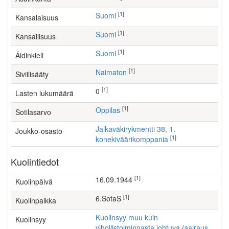
[1]
Suomi
Kansalaisuus
[1]
Suomi
Kansallisuus
[1]
Suomi
Äidinkieli
[1]
Naimaton
Siviilisääty
[1]
0
Lasten lukumäärä
[1]
Oppilas
Sotilasarvo
Jalkaväkirykmentti 38, 1.
Joukko-osasto
[1]
konekiväärikomppania
Kuolintiedot
[1]
16.09.1944
Kuolinpäivä
[1]
6.SotaS
Kuolinpaikka
Kuolinsyy muu kuin
Kuolinsyy
vihollistoiminnasta johtuva (sairaus,