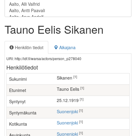
Tauno Eelis Sikanen
Henkilön tiedot
Aikajana
URI: http://ldf.fi/warsa/actors/person_p278040
Henkilötiedot
[1]
Sikanen
Sukunimi
[1]
Tauno Eelis
Etunimet
[1]
25.12.1919
Syntynyt
[1]
Suonenjoki
Syntymäkunta
[1]
Suonenjoki
Kotikunta
[1]
Suonenjoki
Asuinkunta