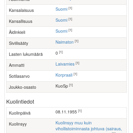
[1]
Suomi
Kansalaisuus
[1]
Suomi
Kansallisuus
[1]
Suomi
Äidinkieli
[1]
Naimaton
Siviilisääty
[1]
0
Lasten lukumäärä
[1]
laivamies
Ammatti
[1]
Korpraali
Sotilasarvo
[1]
KuoSp
Joukko-osasto
Kuolintiedot
[1]
08.11.1955
Kuolinpäivä
Kuolinsyy muu kuin
Kuolinsyy
vihollistoiminnasta johtuva (sairaus,