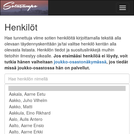
Toggl
naviga
Henkilöt
Hae tunnettuja viime sotien henkilöitä kirjoittamalla tekstiä alla
olevaan täydennyskenttään ja/tai valitse henkilö kentän alla
olevasta listasta. Henkilön tiedot ja suosituslinkkejä muihin
tietoihin ilmestyy oikealle.
Jos etsimääsi henkilöä ei löydy, voit
tutkia hänen vaiheitaan
joukko-osastonäkymässä
, jos tiedät
missä joukko-osastossa hän on palvellut.