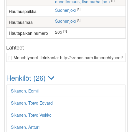
[1]
onnettomuus, itsemurha jne.)
[1]
Suonenjoki
Hautauspaikka
[1]
Suonenjoki
Hautausmaa
[1]
285
Hautapaikan numero
Lähteet
[1] Menehtyneet-tietokanta: http://kronos.narc.fi/menehtyneet/
Henkilöt (26)
Sikanen, Eemil
Sikanen, Toivo Edvard
Sikanen, Toivo Veikko
Sikanen, Artturi