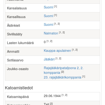
[1]
Suomi
Kansalaisuus
[1]
Suomi
Kansallisuus
[1, 2]
Suomi
Äidinkieli
[1, 2]
Naimaton
Siviilisääty
[1, 2]
0
Lasten lukumäärä
[1, 2]
kauppa-apulainen
Ammatti
[1, 2]
Jääkäri
Sotilasarvo
Rajajääkäripataljoona 2, 2.
Joukko-osasto
[2]
komppania
[1]
23. rajajääkärikomppania
Katoamistiedot
[1, 2]
29.06.1944
Katoamispäivä
[2]
Tali