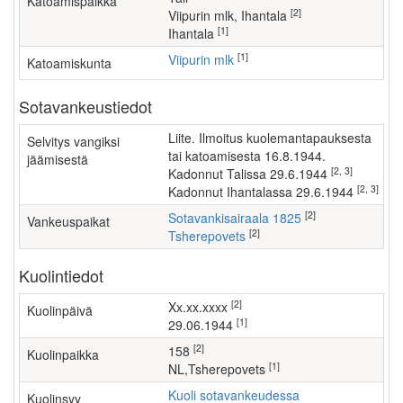
Katoamispaikka
[2]
Viipurin mlk, Ihantala
[1]
Ihantala
[1]
Viipurin mlk
Katoamiskunta
Sotavankeustiedot
Liite. Ilmoitus kuolemantapauksesta
Selvitys vangiksi
tai katoamisesta 16.8.1944.
jäämisestä
[2, 3]
Kadonnut Talissa 29.6.1944
[2, 3]
kadonnut Ihantalassa 29.6.1944
[2]
Sotavankisairaala 1825
Vankeuspaikat
[2]
Tsherepovets
Kuolintiedot
[2]
xx.xx.xxxx
Kuolinpäivä
[1]
29.06.1944
[2]
158
Kuolinpaikka
[1]
NL,Tsherepovets
Kuoli sotavankeudessa
Kuolinsyy