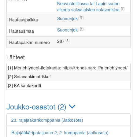
Neuvostoliitossa tai Lapin sodan
[1]
aikana saksalaisten sotavankina
[1]
Suonenjoki
Hautauspaikka
[1]
Suonenjoki
Hautausmaa
[1]
287
Hautapaikan numero
Lähteet
[1] Menehtyneet-tietokanta: http://kronos.narc.fi/menehtyneet/
[2] Sotavankimatrikkeli
[3] KA kantakortti
Joukko-osastot (2)
23. rajajääkärikomppania (Jatkosota)
Rajajääkäripataljoona 2, 2. komppania (Jatkosota)