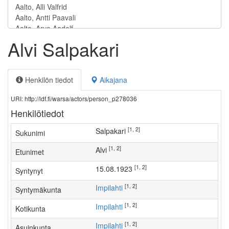
Alvi Salpakari
Henkilön tiedot
Aikajana
URI: http://ldf.fi/warsa/actors/person_p278036
Henkilötiedot
[1, 2]
Salpakari
Sukunimi
[1, 2]
Alvi
Etunimet
[1, 2]
15.08.1923
Syntynyt
[1, 2]
Impilahti
Syntymäkunta
[1, 2]
Impilahti
Kotikunta
[1, 2]
Impilahti
Asuinkunta