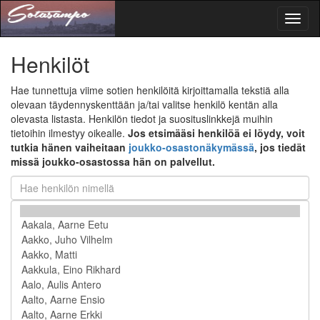
Toggl
naviga
Henkilöt
Hae tunnettuja viime sotien henkilöitä kirjoittamalla tekstiä alla
olevaan täydennyskenttään ja/tai valitse henkilö kentän alla
olevasta listasta. Henkilön tiedot ja suosituslinkkejä muihin
tietoihin ilmestyy oikealle.
Jos etsimääsi henkilöä ei löydy, voit
tutkia hänen vaiheitaan
joukko-osastonäkymässä
, jos tiedät
missä joukko-osastossa hän on palvellut.