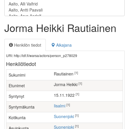
Jorma Heikki Rautiainen
Henkilön tiedot
Aikajana
URI: http://ldf.fi/warsa/actors/person_p278029
Henkilötiedot
[1]
Rautiainen
Sukunimi
[1]
Jorma Heikki
Etunimet
[1]
15.11.1922
Syntynyt
[1]
Iisalmi
Syntymäkunta
[1]
Suonenjoki
Kotikunta
[1]
Suonenjoki
Asuinkunta