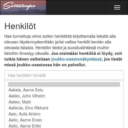
Toggl
naviga
Henkilöt
Hae tunnettuja viime sotien henkilöitä kirjoittamalla tekstiä alla
olevaan täydennyskenttään ja/tai valitse henkilö kentän alla
olevasta listasta. Henkilön tiedot ja suosituslinkkejä muihin
tietoihin ilmestyy oikealle.
Jos etsimääsi henkilöä ei löydy, voit
tutkia hänen vaiheitaan
joukko-osastonäkymässä
, jos tiedät
missä joukko-osastossa hän on palvellut.