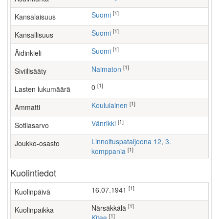
[1]
Suomi
Kansalaisuus
[1]
Suomi
Kansallisuus
[1]
Suomi
Äidinkieli
[1]
Naimaton
Siviilisääty
[1]
0
Lasten lukumäärä
[1]
koululainen
Ammatti
[1]
Vänrikki
Sotilasarvo
Linnoituspataljoona 12, 3.
Joukko-osasto
[1]
komppania
Kuolintiedot
[1]
16.07.1941
Kuolinpäivä
[1]
Närsäkkälä
Kuolinpaikka
[1]
Kitee