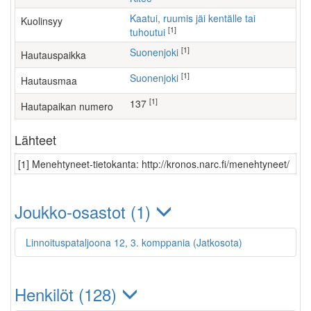
Kaatui, ruumis jäi kentälle tai
Kuolinsyy
[1]
tuhoutui
[1]
Suonenjoki
Hautauspaikka
[1]
Suonenjoki
Hautausmaa
[1]
137
Hautapaikan numero
Lähteet
[1] Menehtyneet-tietokanta: http://kronos.narc.fi/menehtyneet/
Joukko-osastot (1)
Linnoituspataljoona 12, 3. komppania (Jatkosota)
Henkilöt (128)