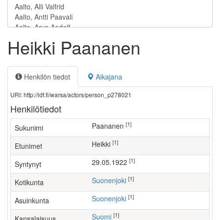
Heikki Paananen
Henkilön tiedot
Aikajana
URI: http://ldf.fi/warsa/actors/person_p278021
Henkilötiedot
[1]
Paananen
Sukunimi
[1]
Heikki
Etunimet
[1]
29.05.1922
Syntynyt
[1]
Suonenjoki
Kotikunta
[1]
Suonenjoki
Asuinkunta
[1]
Suomi
Kansalaisuus