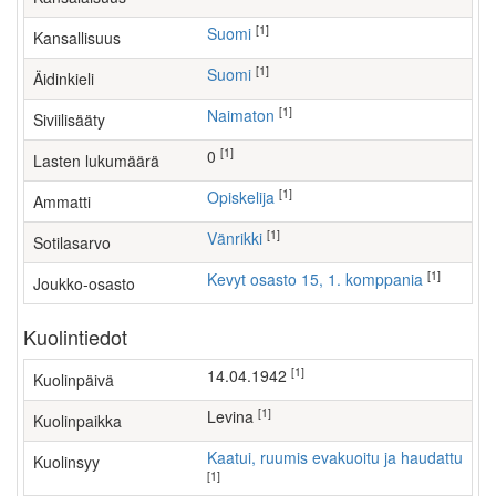
[1]
Suomi
Kansallisuus
[1]
Suomi
Äidinkieli
[1]
Naimaton
Siviilisääty
[1]
0
Lasten lukumäärä
[1]
opiskelija
Ammatti
[1]
Vänrikki
Sotilasarvo
[1]
Kevyt osasto 15, 1. komppania
Joukko-osasto
Kuolintiedot
[1]
14.04.1942
Kuolinpäivä
[1]
Levina
Kuolinpaikka
Kaatui, ruumis evakuoitu ja haudattu
Kuolinsyy
[1]