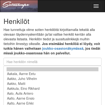
Toggl
naviga
Henkilöt
Hae tunnettuja viime sotien henkilöitä kirjoittamalla tekstiä alla
olevaan täydennyskenttään ja/tai valitse henkilö kentän alla
olevasta listasta. Henkilön tiedot ja suosituslinkkejä muihin
tietoihin ilmestyy oikealle.
Jos etsimääsi henkilöä ei löydy, voit
tutkia hänen vaiheitaan
joukko-osastonäkymässä
, jos tiedät
missä joukko-osastossa hän on palvellut.