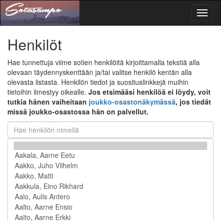
Toggl
naviga
Henkilöt
Hae tunnettuja viime sotien henkilöitä kirjoittamalla tekstiä alla
olevaan täydennyskenttään ja/tai valitse henkilö kentän alla
olevasta listasta. Henkilön tiedot ja suosituslinkkejä muihin
tietoihin ilmestyy oikealle.
Jos etsimääsi henkilöä ei löydy, voit
tutkia hänen vaiheitaan
joukko-osastonäkymässä
, jos tiedät
missä joukko-osastossa hän on palvellut.