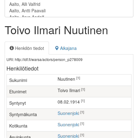
Toivo Ilmari Nuutinen
Henkilön tiedot
Aikajana
URI: http://ldf.fi/warsa/actors/person_p278009
Henkilötiedot
[1]
Nuutinen
Sukunimi
[1]
Toivo Ilmari
Etunimet
[1]
08.02.1914
Syntynyt
[1]
Suonenjoki
Syntymäkunta
[1]
Suonenjoki
Kotikunta
[1]
Suonenjoki
Asuinkunta