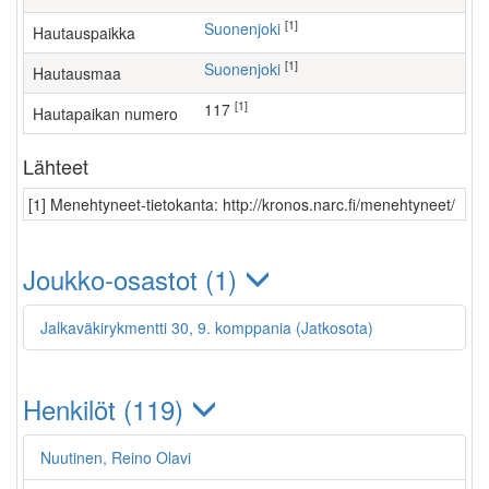
[1]
Suonenjoki
Hautauspaikka
[1]
Suonenjoki
Hautausmaa
[1]
117
Hautapaikan numero
Lähteet
[1] Menehtyneet-tietokanta: http://kronos.narc.fi/menehtyneet/
Joukko-osastot (1)
Jalkaväkirykmentti 30, 9. komppania (Jatkosota)
Henkilöt (119)
Nuutinen, Reino Olavi