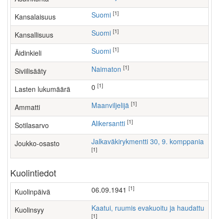
[1]
Suomi
Kansalaisuus
[1]
Suomi
Kansallisuus
[1]
Suomi
Äidinkieli
[1]
Naimaton
Siviilisääty
[1]
0
Lasten lukumäärä
[1]
maanviljelijä
Ammatti
[1]
Alikersantti
Sotilasarvo
Jalkaväkirykmentti 30, 9. komppania
Joukko-osasto
[1]
Kuolintiedot
[1]
06.09.1941
Kuolinpäivä
Kaatui, ruumis evakuoitu ja haudattu
Kuolinsyy
[1]