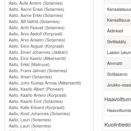
Kansalaisuu
Kansallisuus
Äidinkieli
Siviilisääty
Lasten luku
Ammatti
Sotilasarvo
Joukko-osas
Haavoittumi
Haavoittumis
Kuolintiedo