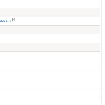
[1]
haudattu