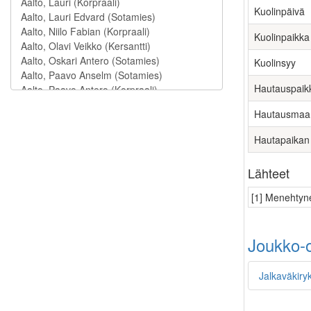
Kuolinpäivä
Kuolinpaikka
Kuolinsyy
Hautauspaik
Hautausmaa
Hautapaikan
Lähteet
[1] Menehtyne
Joukko-o
Jalkaväkiry