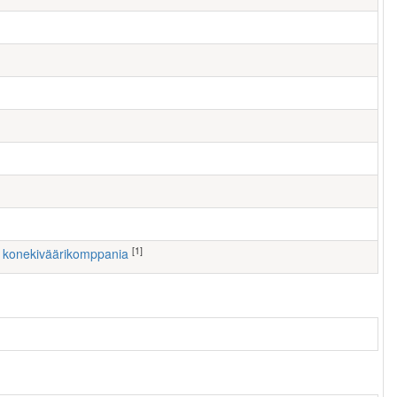
[1]
1. konekiväärikomppania