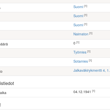
[1]
Suomi
s
[1]
Suomi
[1]
Suomi
[1]
Naimaton
[1]
0
määrä
[1]
työmies
[1]
Sotamies
Jalkaväkirykmentti 4, 
to
stiedot
[1]
04.12.1941
aika
t