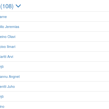
 (108)
Aarne
iilo Jeremias
eino Olavi
oivo Ilmari
rtti Arvi
rjö
Hannu Angnet
entti Juho
rjö
ino