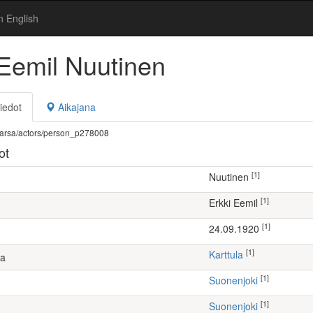
n English
 Eemil Nuutinen
iedot
Aikajana
fi/warsa/actors/person_p278008
ot
[1]
Nuutinen
[1]
Erkki Eemil
[1]
24.09.1920
[1]
Karttula
ta
[1]
Suonenjoki
[1]
Suonenjoki