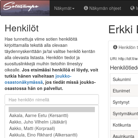
Näkymät
Näkymän ohjeet
I
Erkki
Henkilöt
Hae tunnettuja viime sotien henkilöitä
kirjoittamalla tekstiä alla olevaan
Henkilön t
täydennyskenttään ja/tai valitse henkilö kentän
alla olevasta listasta. Henkilön tiedot ja
URI: http://ldf.
suosituslinkkejä muihin tietoihin ilmestyy
Henkilötied
oikealle.
Jos etsimääsi henkilöä ei löydy, voit
tutkia hänen vaiheitaan
joukko-
Sukunimi
osastonäkymässä
, jos tiedät missä joukko-
osastossa hän on palvellut.
Etunimet
Syntynyt
Syntymäkun
Kotikunta
Asuinkunta