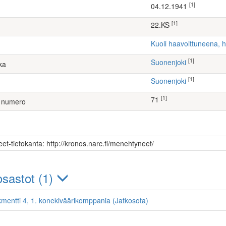
[1]
04.12.1941
[1]
22.KS
Kuoli haavoittuneena, 
[1]
Suonenjoki
ka
[1]
Suonenjoki
[1]
71
 numero
et-tietokanta: http://kronos.narc.fi/menehtyneet/
sastot (1)
kmentti 4, 1. konekiväärikomppania (Jatkosota)