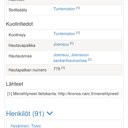
[1]
Tuntematon
Siviilisääty
Kuolintiedot
[1]
Tuntematon
Kuolinsyy
[1]
Joensuu
Hautauspaikka
Joensuu, Joensuun
Hautausmaa
[1]
sankarihautusmaa
[1]
775
Hautapaikan numero
Lähteet
[1] Menehtyneet-tietokanta: http://kronos.narc.fi/menehtyneet/
Henkilöt (91)
Hyvärinen, Toivo