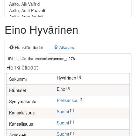
Eino Hyvärinen
Henkilön tiedot
Aikajana
URI: http://ldf.fi/warsa/actors/person_p278
Henkilötiedot
[1]
Hyvärinen
Sukunimi
[1]
Eino
Etunimet
[1]
Pielisensuu
Syntymäkunta
[1]
Suomi
Kansalaisuus
[1]
Suomi
Kansallisuus
[1]
Suomi
Äidinkieli