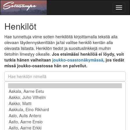
Toggl
naviga
Henkilöt
Hae tunnettuja viime sotien henkilöitä kirjoittamalla tekstiä alla
olevaan täydennyskenttään ja/tai valitse henkilö kentän alla
olevasta listasta. Henkilön tiedot ja suosituslinkkejä muihin
tietoihin ilmestyy oikealle.
Jos etsimääsi henkilöä ei löydy, voit
tutkia hänen vaiheitaan
joukko-osastonäkymässä
, jos tiedät
missä joukko-osastossa hän on palvellut.