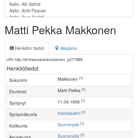
Matti Pekka Makkonen
Henkilön tiedot
Aikajana
URI: http://ldf.fi/warsa/actors/person_p277988
Henkilötiedot
[1]
Makkonen
Sukunimi
[1]
Matti Pekka
Etunimet
[1]
11.04.1906
Syntynyt
[1]
Hankasalmi
Syntymäkunta
[1]
Suonenjoki
Kotikunta
[1]
Suonenjoki
Asuinkunta