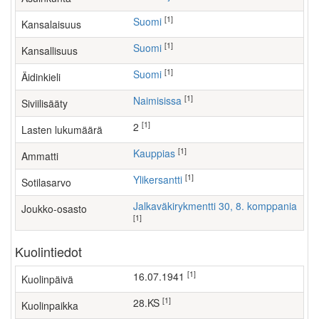
[1]
Suomi
Kansalaisuus
[1]
Suomi
Kansallisuus
[1]
Suomi
Äidinkieli
[1]
Naimisissa
Siviilisääty
[1]
2
Lasten lukumäärä
[1]
kauppias
Ammatti
[1]
Ylikersantti
Sotilasarvo
Jalkaväkirykmentti 30, 8. komppania
Joukko-osasto
[1]
Kuolintiedot
[1]
16.07.1941
Kuolinpäivä
[1]
28.KS
Kuolinpaikka