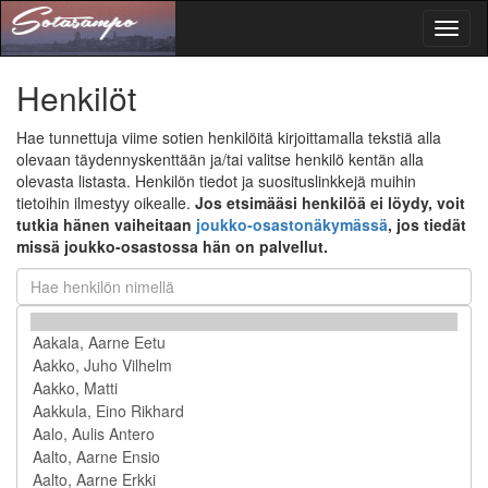
Toggl
naviga
Henkilöt
Hae tunnettuja viime sotien henkilöitä kirjoittamalla tekstiä alla
olevaan täydennyskenttään ja/tai valitse henkilö kentän alla
olevasta listasta. Henkilön tiedot ja suosituslinkkejä muihin
tietoihin ilmestyy oikealle.
Jos etsimääsi henkilöä ei löydy, voit
tutkia hänen vaiheitaan
joukko-osastonäkymässä
, jos tiedät
missä joukko-osastossa hän on palvellut.