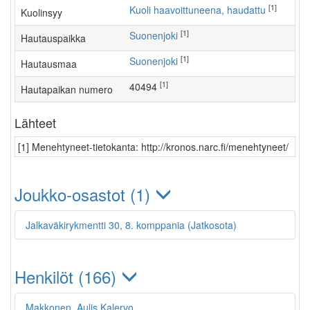
[1]
Kuoli haavoittuneena, haudattu
Kuolinsyy
[1]
Suonenjoki
Hautauspaikka
[1]
Suonenjoki
Hautausmaa
[1]
40494
Hautapaikan numero
Lähteet
[1] Menehtyneet-tietokanta: http://kronos.narc.fi/menehtyneet/
Joukko-osastot (1)
Jalkaväkirykmentti 30, 8. komppania (Jatkosota)
Henkilöt (166)
Makkonen, Aulis Kalervo