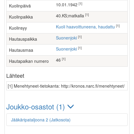
[1]
10.01.1942
Kuolinpäivä
[1]
40.KS;matkalla
Kuolinpaikka
[1]
Kuoli haavoittuneena, haudattu
Kuolinsyy
[1]
Suonenjoki
Hautauspaikka
[1]
Suonenjoki
Hautausmaa
[1]
46
Hautapaikan numero
Lähteet
[1] Menehtyneet-tietokanta: http://kronos.narc.fi/menehtyneet/
Joukko-osastot (1)
Jääkäripataljoona 2 (Jatkosota)