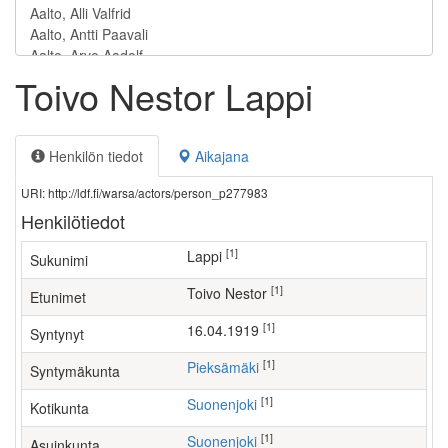
Toivo Nestor Lappi
Henkilön tiedot
Aikajana
URI: http://ldf.fi/warsa/actors/person_p277983
Henkilötiedot
[1]
Lappi
Sukunimi
[1]
Toivo Nestor
Etunimet
[1]
16.04.1919
Syntynyt
[1]
Pieksämäki
Syntymäkunta
[1]
Suonenjoki
Kotikunta
[1]
Suonenjoki
Asuinkunta