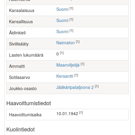
[1]
Suomi
Kansalaisuus
[1]
Suomi
Kansallisuus
[1]
Suomi
Äidinkieli
[1]
Naimaton
Siviilisääty
[1]
0
Lasten lukumäärä
[1]
maanviljelijä
Ammatti
[1]
Kersantti
Sotilasarvo
[1]
Jääkäripataljoona 2
Joukko-osasto
Haavoittumistiedot
[1]
10.01.1942
Haavoittumisaika
Kuolintiedot