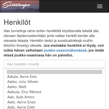
Toggl
naviga
Henkilöt
Hae tunnettuja viime sotien henkilöitä kirjoittamalla tekstiä alla
olevaan täydennyskenttään ja/tai valitse henkilö kentän alla
olevasta listasta. Henkilön tiedot ja suosituslinkkejä muihin
tietoihin ilmestyy oikealle.
Jos etsimääsi henkilöä ei löydy, voit
tutkia hänen vaiheitaan
joukko-osastonäkymässä
, jos tiedät
missä joukko-osastossa hän on palvellut.