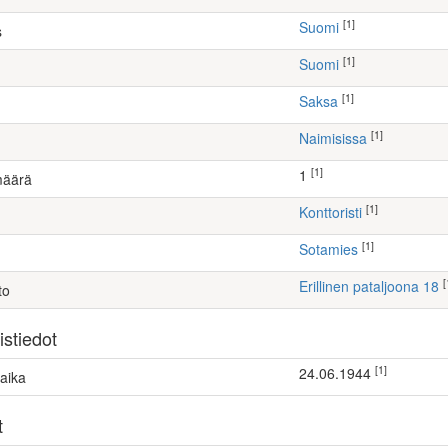
[1]
Suomi
s
[1]
Suomi
[1]
Saksa
[1]
Naimisissa
[1]
1
määrä
[1]
konttoristi
[1]
Sotamies
[
Erillinen pataljoona 18
to
stiedot
[1]
24.06.1944
aika
t