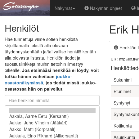
Näkymät
Näkymän ohjeet
I
Erik 
Henkilöt
Hae tunnettuja viime sotien henkilöitä
kirjoittamalla tekstiä alla olevaan
Henkilön t
täydennyskenttään ja/tai valitse henkilö kentän
alla olevasta listasta. Henkilön tiedot ja
URI: http://ldf.
suosituslinkkejä muihin tietoihin ilmestyy
Henkilötied
oikealle.
Jos etsimääsi henkilöä ei löydy, voit
tutkia hänen vaiheitaan
joukko-
Sukunimi
osastonäkymässä
, jos tiedät missä joukko-
osastossa hän on palvellut.
Etunimet
Syntynyt
Syntymäkun
Kotikunta
Asuinkunta