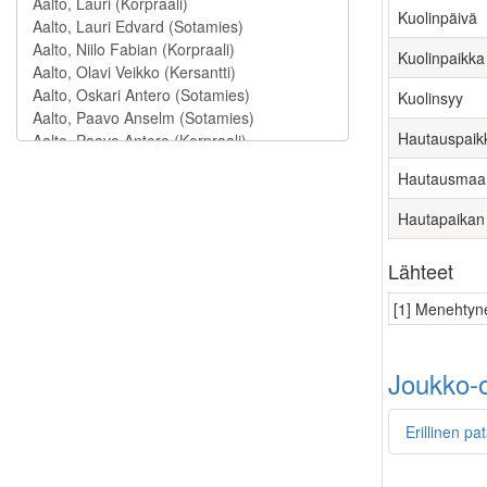
Kuolinpäivä
Kuolinpaikka
Kuolinsyy
Hautauspaik
Hautausmaa
Hautapaikan
Lähteet
[1] Menehtyne
Joukko-o
Erillinen pa