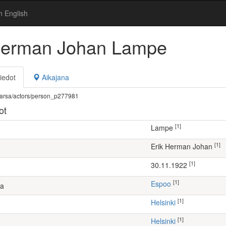
n English
Herman Johan Lampe
iedot
Aikajana
fi/warsa/actors/person_p277981
ot
[1]
Lampe
[1]
Erik Herman Johan
[1]
30.11.1922
[1]
Espoo
ta
[1]
Helsinki
[1]
Helsinki