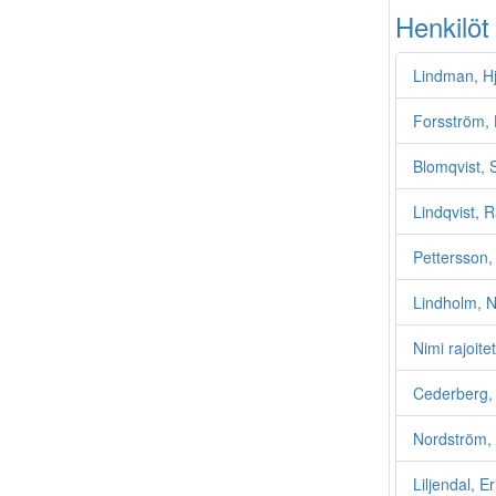
Henkilöt
Lindman, H
Forsström, 
Blomqvist, 
Lindqvist, 
Pettersson,
Lindholm, N
Nimi rajoite
Cederberg, 
Nordström, 
Liljendal, E