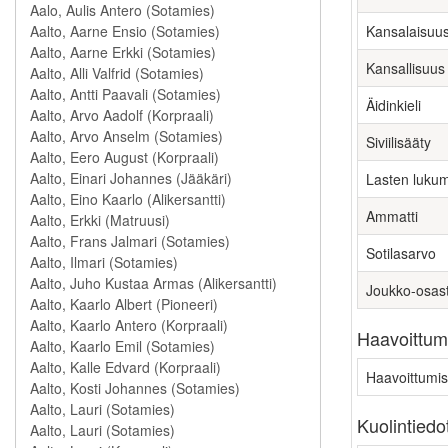
Kansalaisuu
Kansallisuus
Äidinkieli
Siviilisääty
Lasten luku
Ammatti
Sotilasarvo
Joukko-osas
Haavoittumi
Haavoittumis
Kuolintiedo