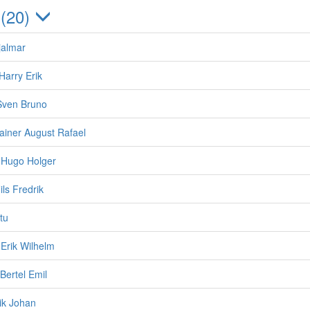
 (20)
jalmar
Harry Erik
Sven Bruno
Rainer August Rafael
 Hugo Holger
ils Fredrik
ttu
Erik Wilhelm
Bertel Emil
rik Johan