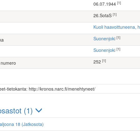
[1]
06.07.1944
[1]
26.SotaS
Kuoli haavoittuneena, 
[1]
Suonenjoki
ka
[1]
Suonenjoki
[1]
252
 numero
et-tietokanta: http://kronos.narc.fi/menehtyneet/
sastot (1)
taljoona 18 (Jatkosota)