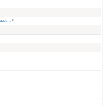
[1]
haudattu